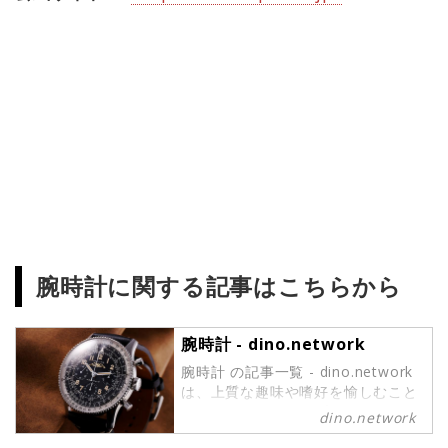
腕時計に関する記事はこちらから
腕時計 - dino.network
腕時計 の記事一覧 - dino.network
は、上質な趣味や嗜好を愉しむこと
ができるパワーピープルのために、
dino.network
2019年8月1日に創刊されたライフ