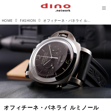
HOME
FASHION
オフィチーネ・パネライ ルミノール1950 DAYS クロノ モノプルサンテ GMT「欲しい機能全部のせのルミノール」【今週の逸本 Vol.236】
オフィチーネ・パネライ ルミノール