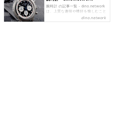
腕時計 の記事一覧 - dino.network
は、上質な趣味や嗜好を愉しむこと
ができるパワーピープルのために、
dino.network
2019年8月1日に創刊されたライフ
スタイルWebマガジンです。現代の
社会では、日々生まれる新しいテク
ノロジーやカルチャーによって価値
観が多様化しています。そんな多様
性に即したさまざまな情報や可能性
にキャッチアップし続けたいという
マインドを持つ皆さまのために、誕
生したWebマガジンがdino.network
です。