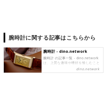
腕時計に関する記事はこちらから
腕時計 - dino.network
腕時計 の記事一覧 - dino.network
は、上質な趣味や嗜好を愉しむこと
ができるパワーピープルのために、
dino.network
2019年8月1日に創刊されたライフ
スタイルWebマガジンです。現代の
社会では、日々生まれる新しいテク
ノロジーやカルチャーによって価値
観が多様化しています。そんな多様
性に即したさまざまな情報や可能性
にキャッチアップし続けたいという
マインドを持つ皆さまのために、誕