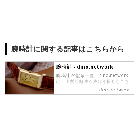
腕時計に関する記事はこちらから
腕時計 - dino.network
腕時計 の記事一覧 - dino.network
は、上質な趣味や嗜好を愉しむこと
ができるパワーピープルのために、
dino.network
2019年8月1日に創刊されたライフ
スタイルWebマガジンです。現代の
社会では、日々生まれる新しいテク
ノロジーやカルチャーによって価値
観が多様化しています。そんな多様
性に即したさまざまな情報や可能性
にキャッチアップし続けたいという
マインドを持つ皆さまのために、誕