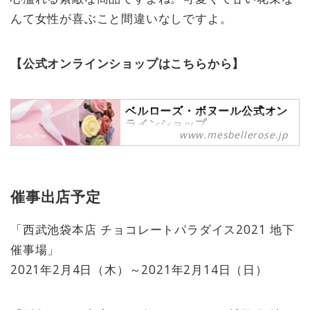
んて女性が喜ぶこと間違いなしですよ。
【公式オンラインショップはこちらから】
ベルローズ・ボヌール公式オン
ラインショップ
www.mesbellerose.jp
バラのショコラブーケ専門店 ベルロ
ーズ・ボヌールです。
美しい”薔薇のショコラブーケ”をお
届けします。
催事出店予定
日頃の感謝の気持ちを込めて、大切
なギフトやお友達への手土産など、
様々なシーンに合わせた贈り物にい
「西武池袋本店 チョコレートパラダイス2021 地下
かがでしょうか。もっと気軽に、も
催事場」
っと楽しく、お花とショコラのある
2021年2月4日（木）～2021年2月14日（日）
日常を楽しみませんか。
（※全面リニューアルを行いまし
た。）