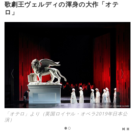
歌劇王ヴェルディの渾身の大作「オテ
ロ」
「オテロ」より（英国ロイヤル・オペラ2019年日本公
演）