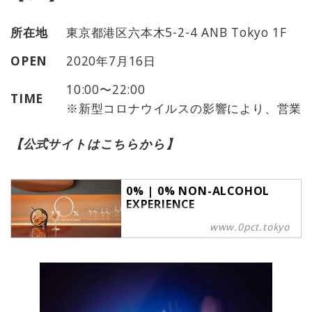
所在地
東京都港区六本木5-2-4 ANB Tokyo 1F
OPEN
2020年7月16日
10:00〜22:00
TIME
※新型コロナウイルスの影響により、営業
【公式サイトはこちらから】
0% | 0% NON-ALCOHOL
EXPERIENCE
日本初、完全ノンアルコールドリン
www.0pct.tokyo
クだけのバーが六本木にOPEN。お
酒でもない、ソフトドリンクでもな
い、新感覚のドリンクをリッチな空
間でお楽しみください。