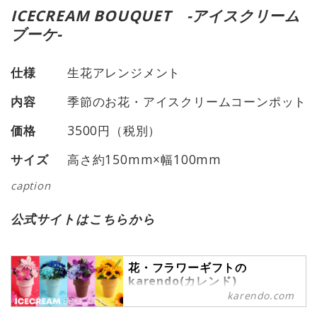
ICECREAM BOUQUET -アイスクリーム
ブーケ-
仕様
生花アレンジメント
内容
季節のお花・アイスクリームコーンポット
価格
3500円（税別）
サイズ
高さ約150mm×幅100mm
caption
公式サイトはこちらから
花・フラワーギフトの
karendo(カレンド)
karendo.com
Karendo(カレンド)のオフィシャル
ECショップです。ワクワクがたくさ