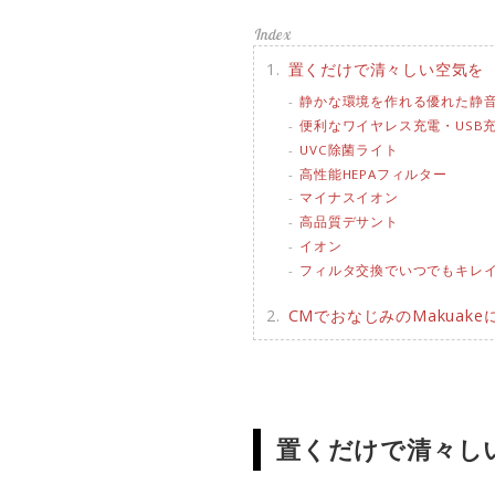
置くだけで清々しい空気を
静かな環境を作れる優れた静
便利なワイヤレス充電・USB充
UVC除菌ライト
高性能HEPAフィルター
マイナスイオン
高品質デサント
イオン
フィルタ交換でいつでもキレ
CMでおなじみのMakuak
置くだけで清々し