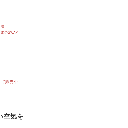
音性
電の2WAY
イに
eにて販売中
い空気を