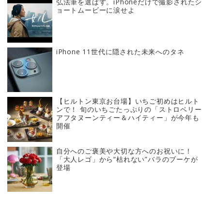
弘法筆を選ばず。iPhoneだけで撮影されたシ
ョートムービーに涙せよ
iPhone 11世代に隠された未来へのタネ
【ヒルトン東京お台場】いちご初めはヒルト
ンで！ 旬のいちごたっぷりの「ストロベリー
アフタヌーンティー＆ハイティー」が今年も
開催
自分へのご褒美や大切な方へのお祝いに！
「大人レゴ」から“枯れない”バラのブーケが
登場