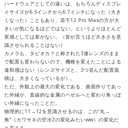
ハードウェアとしての違いは、もちろんディスプレ
イサイズが6.5インチから6.7インチになった（大き
くなった）こともあり、若干12 Pro Maxの方が大
きいが気になるほどではない、というよりほとんど
実感としては差がない。（皆が言うほど大きさを意
識させられることはない）
カメラも、タピオカ？と称された3連レンズのまま
で配置も変わらないので、機種を変えたことによる
違和感はない（レンズサイズと、3つ並んだ配置面
積は、大きくなっているが）。
ただ、外観上の最大の変化である、曲面作りであっ
た外縁が、直線的な金属のベゼルへと変わり角っぽ
い外縁になったことだ。
物理的に11→12を意識させるのは、この“丸→
角”（カワサキの空冷Zの変化みたいww）の変化だ
と言える。