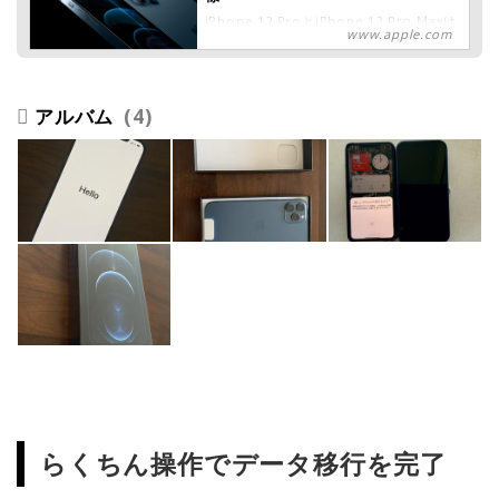
iPhone 12 ProとiPhone 12 Pro Maxは
www.apple.com
5G、A14 Bionic、Ceramic Shield、
LiDAR、Dolby Visionのビデオ撮影など魅
力がいっぱい。詳しい仕様を紹介します。
4
らくちん操作でデータ移行を完了