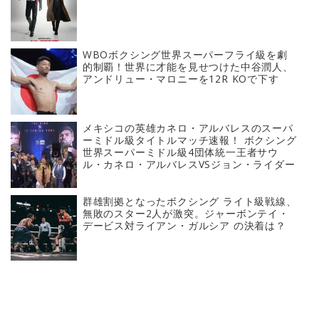
WBOボクシング世界スーパーフライ級を劇
的制覇！世界に才能を見せつけた中谷潤人、
アンドリュー・マロニーを12R KOで下す
メキシコの英雄カネロ・アルバレスのスーパ
ーミドル級タイトルマッチ速報！ ボクシング
世界スーパーミドル級4団体統一王者サウ
ル・カネロ・アルバレスVSジョン・ライダー
群雄割拠となったボクシング ライト級戦線、
無敗のスター2人が激突。ジャーボンテイ・
デービス対ライアン・ガルシア の決着は？