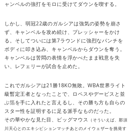
ャンベルの強打をモロに受けてダウンを喫する。
しかし、弱冠22歳のガルシアは強気の姿勢を崩さ
ず、キャンベルを攻め続け、プレッシャーをかけ
る。そしてついには第7ラウンドに強烈なパンチを
ボディに叩き込み、キャンベルからダウンを奪う。
キャンベルは苦悶の表情を浮かべたまま戦意を失
い、レフェリーが試合を止めた。
これでガルシアは21勝18KO無敗。WBA世界ライト
級暫定王者となったことで、ロペスやデービスと並
ぶ箔を手に入れたと言えるし、その勝ち方も自らの
スター性を証明するに足る派手なものだった。
その華やかな見た目、ビッグマウス
（そういえば、那須
川天心とのエキシビションマッチあとのメイウェザーを挑発す