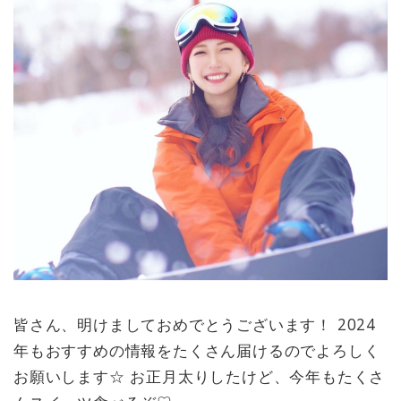
テルなら【ヒルトン東京お台
場】
ハイティーは夕食も兼ねてお召しあ
がりいただけるよう、ジンギスカン
風に仕上げた北海道産スペアリブや
蝦夷鹿のテリーヌ、トウモロコシの
ガレットなど、お酒にも合わせやす
いセイボリーの数々をご用意いたし
ました。土日祝日はアルコールもお
好きなだけお楽しみいただけます♪
皆さん、明けましておめでとうございます！ 2024
年もおすすめの情報をたくさん届けるのでよろしく
お願いします☆ お正月太りしたけど、今年もたくさ