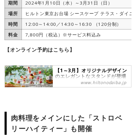
期間
2024年1月10日（水）～3月31日（日）
場所
ヒルトン東京お台場 シースケープ テラス・ダイニ
時間
12:00～14:00／14:30～16:30 （120分制）
料金
7,800円（税込）※サービス料込み
【オンライン予約はこちら】
【1～3月】オリジナルデザイン
のエレガントなスタンドが登場
スコーンやサンドイッチの食べ
www.hiltonodaiba.jp
放題付『Strawberry
Afternoon tea』 | 【公式】
お台場のホテルなら【ヒルトン
東京お台場】
1月10日より不動の人気を誇るいち
肉料理をメインにした「ストロベ
ごをパティシエの技が光る多彩な調
理法で魅せる珠玉のアフタヌーンテ
リーハイティー」も開催
ィーセットをご提供いたします。メ