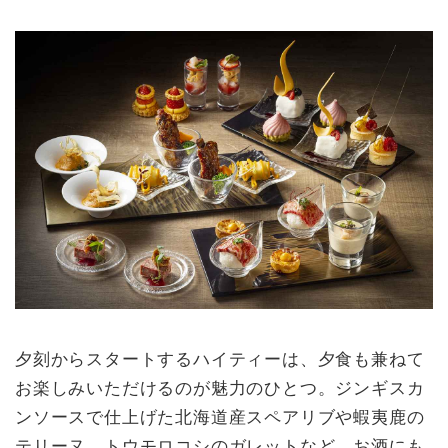
インのティースタンドは、食感や味
わい、見た目の異なる9種のいちご
スイーツと和牛やカニを使用した豪
華なセイボリーをラインアップ。さ
らに、ワゴンサービスでお届けする
スコーンやサンドイッチはお好きな
だけお召し上がりいただけます。1
月21日(日)より、アフタヌーンティ
ースタンドもリニューアル。ホテル
の外観をモチーフに、ボタニカルや
花、蝶といった美しいデザインが施
されたエ...
夕刻からスタートするハイティーは、夕食も兼ねて
お楽しみいただけるのが魅力のひとつ。ジンギスカ
ンソースで仕上げた北海道産スペアリブや蝦夷鹿の
テリーヌ、トウモロコシのガレットなど、お酒にも