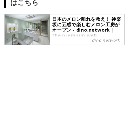
はこちら
日本のメロン離れを救え！ 神楽
坂に五感で楽しむメロン工房が
オープン - dino.network |
the premium web
dino.network
magazine by Revolver
贈り物として外すことの少ない果物
（実は野菜なのだが）といえばメロ
ンだ。初めて食べたときは見た目の
高級感はもちろん、口に入れたとき
の甘さに子供ながら驚き、あまりの
美味しさに涙したもの。ところがい
ま日本ではメロン離れが起きている
という。そんなピンチを救うべく、
メロンの収穫量で全国4位の青森県
つがる市が立ち上がった。