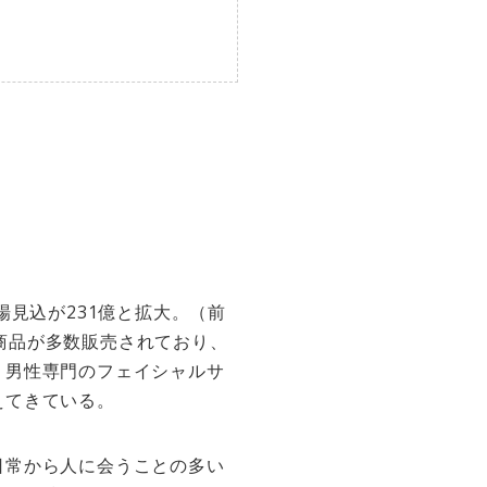
場見込が231億と拡大。（前
商品が多数販売されており、
く男性専門のフェイシャルサ
えてきている。
日常から人に会うことの多い