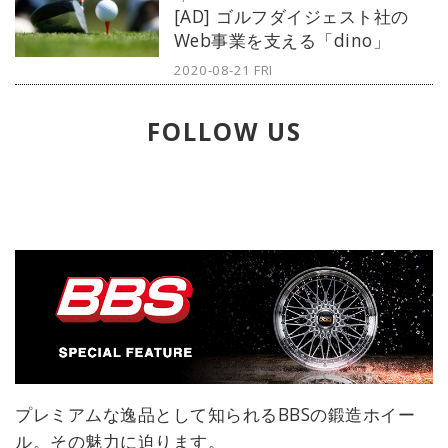
[AD] ゴルフダイジェスト社の
リワールドならではの恐竜クイズに
Web事業を支える「dino」
懐かしさ満載！ レポートしていきま
す。
2020-08-21 FRI
FOLLOW US
プレミアムな逸品として知られるBBSの鍛造ホイー
ル。その魅力に迫ります。