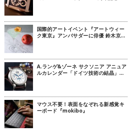
デル」【今週の逸本 Vol.239】
国際的アートイベント『アートウィー
ク東京』アンバサダーに俳優 鈴木京香
が就任／公式アプリ 会期限定カクテル
詳細
A.ランゲ&ゾーネ サクソニア アニュア
ルカレンダー「ドイツ技術の結晶」
【今週の逸本 Vol.63】
マウス不要！表面をなぞれる新感覚キ
ーボード『mokibo』