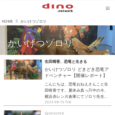
HOME
かいけつゾロリ
かいけつゾロリ
生田晴香、恐竜と生きる
かいけつゾロリ どきどき恐竜ア
ドベンチャー【開催レポート】
こんにちは、恐竜おねえさんこと生
田晴香です。夏休み真っ只中の今、
横浜赤レンガ倉庫にてゾロリ先生の
2023-08-15 TUE
恐竜イベント「かいけつゾロリ どき
どき恐竜アドベンチャー」が開催さ
Sponsored
れているので行って来ました。ゾロ