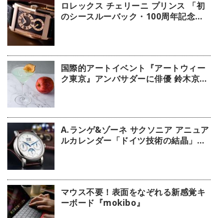
ロレックス チェリーニ プリンス 「初
のシースルーバック・100周年記念モ
デル」【今週の逸本 Vol.239】
国際的アートイベント『アートウィー
ク東京』アンバサダーに俳優 鈴木京香
が就任／公式アプリ 会期限定カクテル
詳細
A.ランゲ&ゾーネ サクソニア アニュア
ルカレンダー「ドイツ技術の結晶」
【今週の逸本 Vol.63】
マウス不要！表面をなぞれる新感覚キ
ーボード『mokibo』