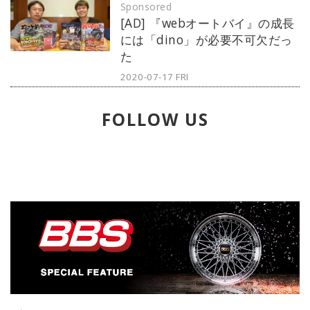
Sponsored
倒、多くのファンを魅了している。
[AD] 『webオートバイ』の成長
今回はインタープロトシリーズの発
には「dino」が必要不可欠だっ
起人である関谷正徳氏に、立ち上げ
た
の背景と見どころを聞いた。
2020-07-17 FRI
FOLLOW US