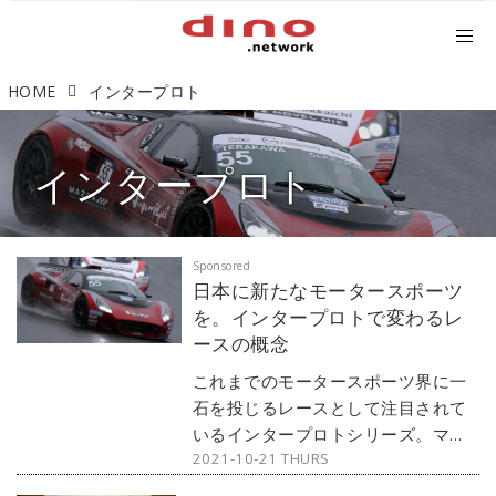
HOME
インタープロト
インタープロト
日本に新たなモータースポーツ
を。インタープロトで変わるレ
ースの概念
これまでのモータースポーツ界に一
石を投じるレースとして注目されて
いるインタープロトシリーズ。マシ
2021-10-21 THURS
ンの性能に左右されないドライバー
同士の純粋な技術競争は見る者を圧