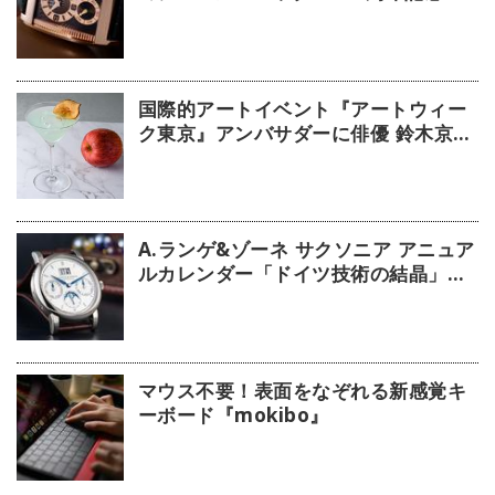
デル」【今週の逸本 Vol.239】
国際的アートイベント『アートウィー
ク東京』アンバサダーに俳優 鈴木京香
が就任／公式アプリ 会期限定カクテル
詳細
A.ランゲ&ゾーネ サクソニア アニュア
ルカレンダー「ドイツ技術の結晶」
【今週の逸本 Vol.63】
マウス不要！表面をなぞれる新感覚キ
ーボード『mokibo』