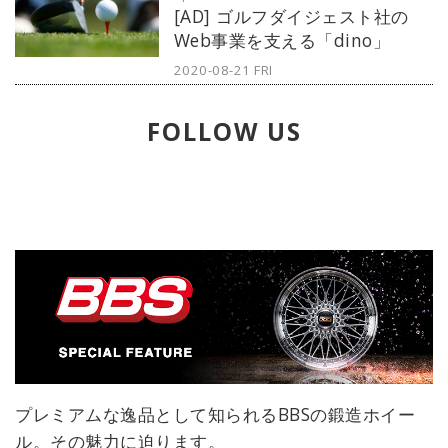
[AD] ゴルフダイジェスト社の
向けにご紹介していきます。
Web事業を支える「dino」
2020-08-21 FRI
FOLLOW US
プレミアムな逸品として知られるBBSの鍛造ホイー
ル。その魅力に迫ります。