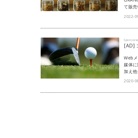
て販売
2022-0
Sponsore
[AD
Web
媒体に
加え他
ェスト
2020-08
「di
Web