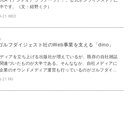
中です。（文：紺野ミク）
9-21 WED
d
] ゴルフダイジェスト社のWeb事業を支える「dino」
メディアを立ち上げる出版社が増えているが、既存の自社雑誌
関連づいたものが大半である。そんななか、自社メディアに
企業のオウンドメディア運営も行っているのがゴルフダイジ
社だ。そんな同社のメディア事業の多くにリボルバーの
-21 FRI
no」が採用されている。ここからは、同社が運営する3つの
メディアの背景と展望について話を聞いた。