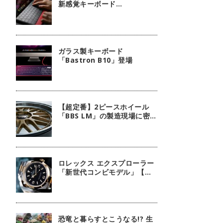
新感覚キーボード
『mokibo』
ガラス製キーボード
「Bastron B10」登場
【超定番】2ピースホイール
「BBS LM」の製造現場に密
着！
ロレックス エクスプローラー
「新世代コンビモデル」【今
週の逸本 Vol.140】
恐竜と暮らすとこうなる!? 生