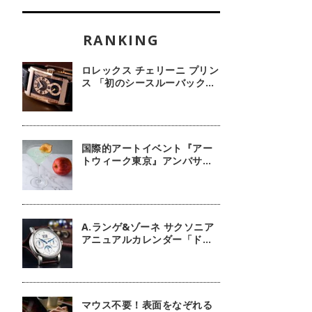
ロレックス チェリーニ プリン
ス 「初のシースルーバック・
100周年記念モデル」【今週
の逸本 Vol.239】
国際的アートイベント『アー
トウィーク東京』アンバサダ
ーに俳優 鈴木京香が就任／公
式アプリ 会期限定カクテル詳
細
A.ランゲ&ゾーネ サクソニア
アニュアルカレンダー「ドイ
ツ技術の結晶」【今週の逸本
Vol.63】
マウス不要！表面をなぞれる