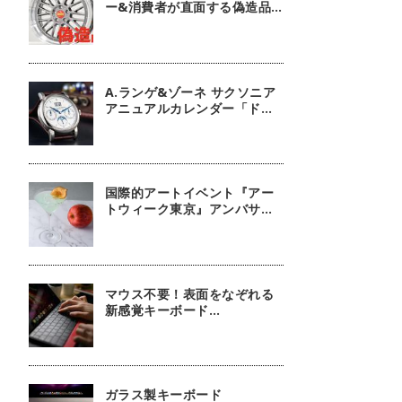
ー&消費者が直面する偽造品
問題
A.ランゲ&ゾーネ サクソニア
アニュアルカレンダー「ドイ
ツ技術の結晶」【今週の逸本
Vol.63】
国際的アートイベント『アー
トウィーク東京』アンバサダ
ーに俳優 鈴木京香が就任／公
式アプリ 会期限定カクテル詳
細
マウス不要！表面をなぞれる
新感覚キーボード
『mokibo』
ガラス製キーボード