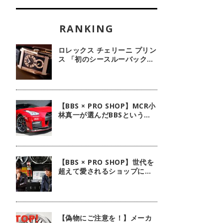
ロレックス チェリーニ プリン
ス 「初のシースルーバック・
100周年記念モデル」【今週
の逸本 Vol.239】
【BBS × PRO SHOP】MCR小
林真一が選んだBBSという選
択肢
【BBS × PRO SHOP】世代を
超えて愛されるショップに。
ピレリ四日市タイヤに注目！
【偽物にご注意を！】メーカ