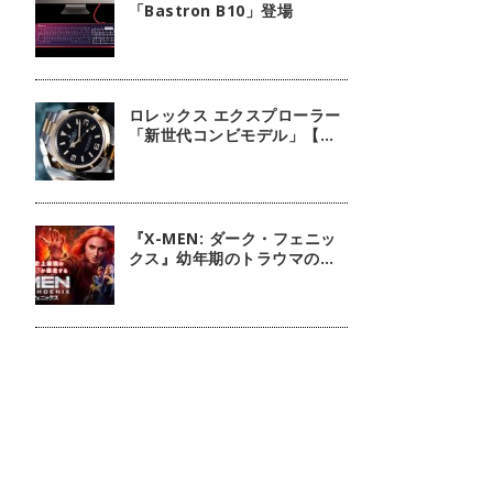
「Bastron B10」登場
ロレックス エクスプローラー
「新世代コンビモデル」【今
週の逸本 Vol.140】
『X-MEN: ダーク・フェニッ
クス』幼年期のトラウマの扱
いには注意しましょう