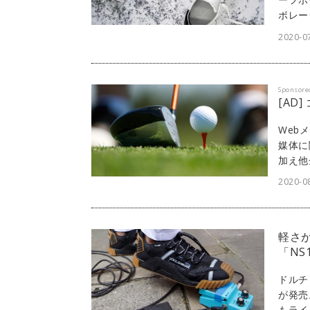
ボレー
せた新
2020-0
Sponsore
[AD
Web
媒体に
加え他
ェスト
2020-08
「di
Web
軽さ
「NS
ドルチ
が発売
もライ