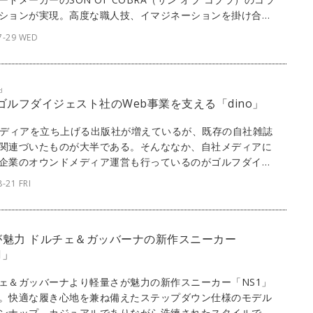
ションが実現。高度な職人技、イマジネーションを掛け合わ
たなスニーカーが誕生した。
7-29 WED
d
] ゴルフダイジェスト社のWeb事業を支える「dino」
メディアを立ち上げる出版社が増えているが、既存の自社雑誌
関連づいたものが大半である。そんななか、自社メディアに
企業のオウンドメディア運営も行っているのがゴルフダイジ
社だ。そんな同社のメディア事業の多くにリボルバーの
-21 FRI
no」が採用されている。ここからは、同社が運営する3つの
メディアの背景と展望について話を聞いた。
が魅力 ドルチェ＆ガッバーナの新作スニーカー
1」
ェ＆ガッバーナより軽量さが魅力の新作スニーカー「NS1」
。快適な履き心地を兼ね備えた​ステップダウン仕様のモデル
ンナップ。カジュアルでありながら洗練されたスタイルで、