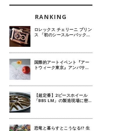
ロレックス チェリーニ プリン
ス 「初のシースルーバック・
100周年記念モデル」【今週
の逸本 Vol.239】
国際的アートイベント『アー
トウィーク東京』アンバサダ
ーに俳優 鈴木京香が就任／公
式アプリ 会期限定カクテル詳
細
【超定番】2ピースホイール
「BBS LM」の製造現場に密
着！
恐竜と暮らすとこうなる!? 生