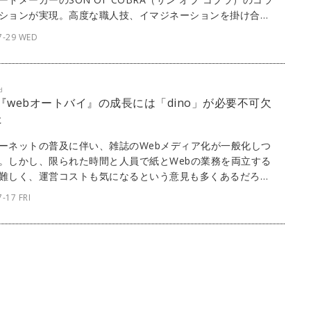
ションが実現。高度な職人技、イマジネーションを掛け合わ
たなスニーカーが誕生した。
7-29 WED
d
] 『webオートバイ』の成長には「dino」が必要不可欠
た
ーネットの普及に伴い、雑誌のWebメディア化が一般化しつ
。しかし、限られた時間と人員で紙とWebの業務を両立する
難しく、運営コストも気になるという意見も多くあるだろ
ボルバーが開発・提供するパブリッシングプラットフォーム
-17 FRI
no」なら、スピーディかつリーズナブルなWebメディア運営が
。ここでは、『webオートバイ』にてdinoを採用している株
モーターマガジン社に、これまでの苦労や努力、dinoの魅力
て話を聞いた。