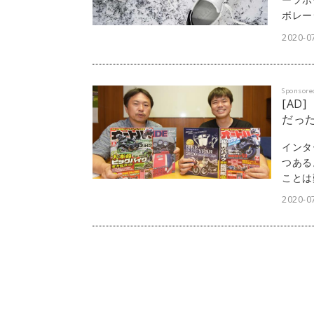
ボレー
せた新
2020-0
Sponsore
[AD
だっ
インタ
つある
ことは
う。リ
2020-07
「di
可能だ
式会社
につい