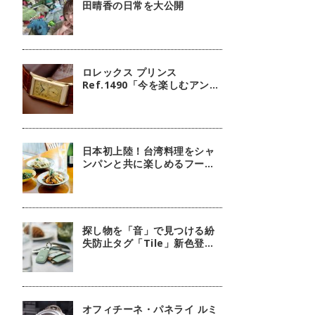
田晴香の日常を大公開
ロレックス プリンス
Ref.1490「今を楽しむアンテ
ィーク」【今週の逸本
Vol.238】
日本初上陸！台湾料理をシャ
ンパンと共に楽しめるフージ
ンツリー
探し物を「音」で見つける紛
失防止タグ「Tile」新色登
場！
オフィチーネ・パネライ ルミ