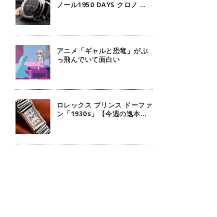
ノール1950 DAYS クロノ モ
ノプルサンテ GMT「欲しい機
能全部のせのルミノール」
【今週の逸本 Vol.236】
アニメ「ギャルと恐竜」がぶ
っ飛んでいて面白い
ロレックス プリンス ドーファ
ン「1930s」【今週の逸本
Vol.138】