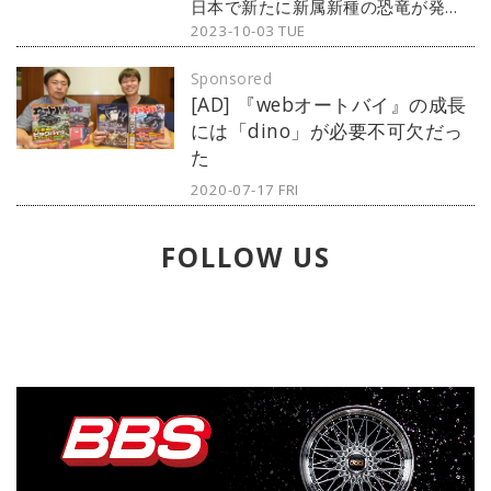
日本で新たに新属新種の恐竜が発表
2023-10-03 TUE
されました。その名も「ティラノミ
ムス・フクイエンシス」。その恐竜
Sponsored
は一体どんな恐竜なのか、見た目は
[AD] 『webオートバイ』の成長
ティラノサウルスに似てるのか？ 見
には「dino」が必要不可欠だっ
ていきましょう！
た
2020-07-17 FRI
FOLLOW US