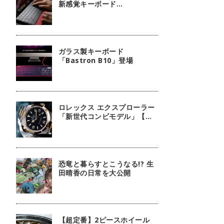
新感覚キーボード
『mokibo』
ガラス製キーボード
「Bastron B10」登場
ロレックス エクスプローラー
「新世代コンビモデル」【今
週の逸本 Vol.140】
恐竜と暮らすとこうなる!? 生
田晴香の日常を大公開
【超定番】2ピースホイール