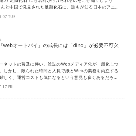
竜の“足跡化石”にも名前が付けられるのをご存知でしょう
なんと中国で発見された足跡化石に、誰もが知る日本のアニメ
クターの名前が付けられたのです！それではご紹介します。
9-07 TUE
d
] 『webオートバイ』の成長には「dino」が必要不可欠
た
ーネットの普及に伴い、雑誌のWebメディア化が一般化しつ
。しかし、限られた時間と人員で紙とWebの業務を両立する
難しく、運営コストも気になるという意見も多くあるだろ
ボルバーが開発・提供するパブリッシングプラットフォーム
-17 FRI
no」なら、スピーディかつリーズナブルなWebメディア運営が
。ここでは、『webオートバイ』にてdinoを採用している株
モーターマガジン社に、これまでの苦労や努力、dinoの魅力
て話を聞いた。