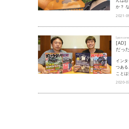
んは恐
か？ 
キャラ
2021-0
Sponsore
[AD
だっ
インタ
つある
ことは
う。リ
2020-07
「di
可能だ
式会社
につい