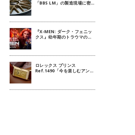
「BBS LM」の製造現場に密
着！
『X-MEN: ダーク・フェニッ
クス』幼年期のトラウマの扱
いには注意しましょう
ロレックス プリンス
Ref.1490「今を楽しむアンテ
ィーク」【今週の逸本
Vol.238】