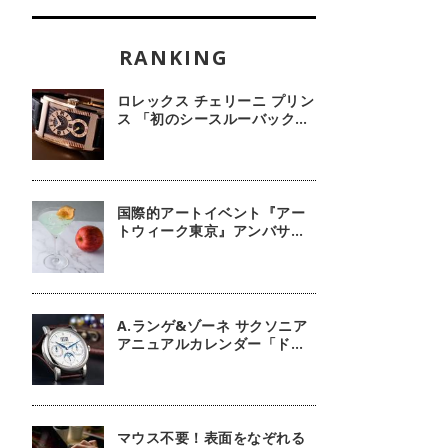
ロレックス チェリーニ プリン
ス 「初のシースルーバック・
100周年記念モデル」【今週
の逸本 Vol.239】
国際的アートイベント『アー
トウィーク東京』アンバサダ
ーに俳優 鈴木京香が就任／公
式アプリ 会期限定カクテル詳
細
A.ランゲ&ゾーネ サクソニア
アニュアルカレンダー「ドイ
ツ技術の結晶」【今週の逸本
Vol.63】
マウス不要！表面をなぞれる