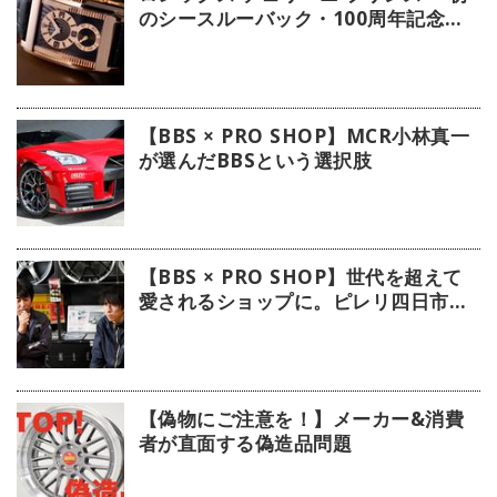
のシースルーバック・100周年記念モ
デル」【今週の逸本 Vol.239】
【BBS × PRO SHOP】MCR小林真一
が選んだBBSという選択肢
【BBS × PRO SHOP】世代を超えて
愛されるショップに。ピレリ四日市タ
イヤに注目！
【偽物にご注意を！】メーカー&消費
者が直面する偽造品問題