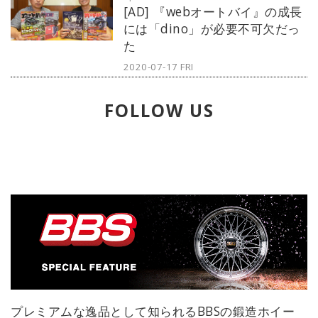
[AD] 『webオートバイ』の成長
でご紹介します。
には「dino」が必要不可欠だっ
た
2020-07-17 FRI
FOLLOW US
プレミアムな逸品として知られるBBSの鍛造ホイー