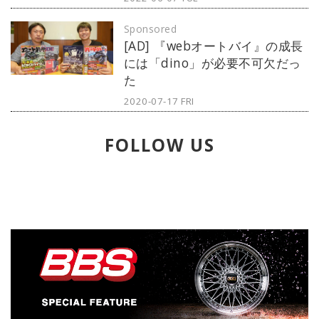
オ」。2022年4月末に、同社のショ
Sponsored
ールームにて開催された『NEXT
[AD] 『webオートバイ』の成長
LEVEL SHOWCASE 4』公開記念展
には「dino」が必要不可欠だっ
示イベントへ行ってきました。新作
た
スタチューが一堂に会するイベント
です。とにかく恐竜がすごかったの
2020-07-17 FRI
でレポートしていきます。
FOLLOW US