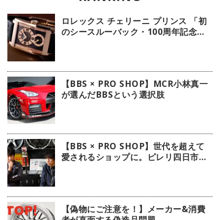
ロレックス チェリーニ プリンス 「初
のシースルーバック・100周年記念モ
デル」【今週の逸本 Vol.239】
【BBS × PRO SHOP】MCR小林真一
が選んだBBSという選択肢
【BBS × PRO SHOP】世代を超えて
愛されるショップに。ピレリ四日市タ
イヤに注目！
【偽物にご注意を！】メーカー&消費
者が直面する偽造品問題