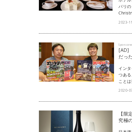
パリの
Chr
て販売
2023-1
Sponsore
[AD
だっ
インタ
つある
ことは
う。リ
2020-07
「di
可能だ
式会社
【限定
につい
究極
日本酒