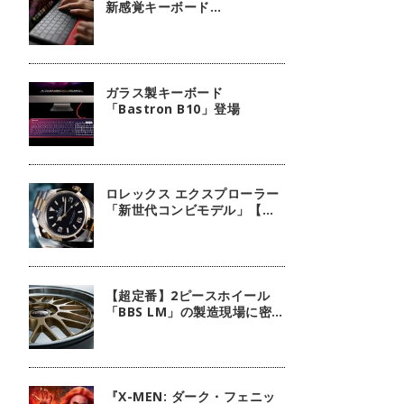
新感覚キーボード
『mokibo』
ガラス製キーボード
「Bastron B10」登場
ロレックス エクスプローラー
「新世代コンビモデル」【今
週の逸本 Vol.140】
【超定番】2ピースホイール
「BBS LM」の製造現場に密
着！
『X-MEN: ダーク・フェニッ