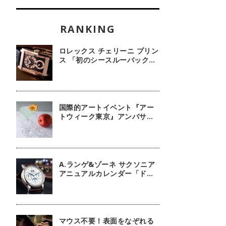
ロレックス チェリーニ プリン
ス 「初のシースルーバック・
100周年記念モデル」【今週
の逸本 Vol.239】
国際的アートイベント『アー
トウィーク東京』アンバサダ
ーに俳優 鈴木京香が就任／公
式アプリ 会期限定カクテル詳
細
A.ランゲ&ゾーネ サクソニア
アニュアルカレンダー「ドイ
ツ技術の結晶」【今週の逸本
Vol.63】
マウス不要！表面をなぞれる