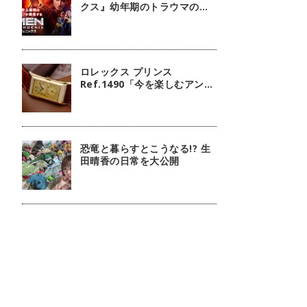
クス』幼年期のトラウマの扱
いには注意しましょう
ロレックス プリンス
Ref.1490「今を楽しむアンテ
ィーク」【今週の逸本
Vol.238】
恐竜と暮らすとこうなる!? 生
田晴香の日常を大公開