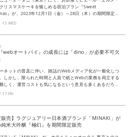
クリスマスケーキを愉しめる宿泊プラン『Sweet
istmas』が、2023年12月1日（金）～28日（木）の期間限定に
されます。（文：紺野ミク）
1-15 WED
d
] 『webオートバイ』の成長には「dino」が必要不可欠
た
ーネットの普及に伴い、雑誌のWebメディア化が一般化しつ
。しかし、限られた時間と人員で紙とWebの業務を両立する
難しく、運営コストも気になるという意見も多くあるだろ
ボルバーが開発・提供するパブリッシングプラットフォーム
-17 FRI
no」なら、スピーディかつリーズナブルなWebメディア運営が
。ここでは、『webオートバイ』にてdinoを採用している株
モーターマガジン社に、これまでの苦労や努力、dinoの魅力
販売】ラグジュアリー日本酒ブランド「MINAKI」が
て話を聞いた。
の純米大吟醸『極幻』を期間限定販売
ブランド「MINAKI」が、ホテルニューオータニ 東京とのコ