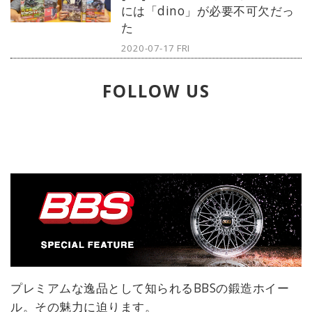
には「dino」が必要不可欠だっ
記述について解説していく。※取材
た
協力：日本酒サービス研究会・酒匠
研究会連合会（SSI）
2020-07-17 FRI
FOLLOW US
プレミアムな逸品として知られるBBSの鍛造ホイー
ル。その魅力に迫ります。