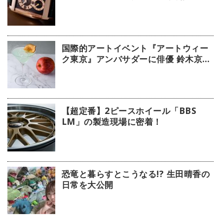
デル」【今週の逸本 Vol.239】
国際的アートイベント『アートウィー
ク東京』アンバサダーに俳優 鈴木京香
が就任／公式アプリ 会期限定カクテル
詳細
【超定番】2ピースホイール「BBS
LM」の製造現場に密着！
恐竜と暮らすとこうなる!? 生田晴香の
日常を大公開