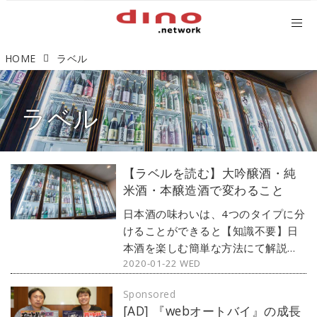
HOME
ラベル
ラベル
【ラベルを読む】大吟醸酒・純
米酒・本醸造酒で変わること
日本酒の味わいは、4つのタイプに分
けることができると【知識不要】日
本酒を楽しむ簡単な方法にて解説し
2020-01-22 WED
た。ただこれは、日本酒の味に対す
る分別であって、種類とは別の話。
Sponsored
ここでは大吟醸酒や純米酒、本醸造
[AD] 『webオートバイ』の成長
酒といったよく見る日本酒ラベルの