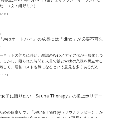
た。（文：紺野ミク）
-18 FRI
d
] 『webオートバイ』の成長には「dino」が必要不可欠
た
ーネットの普及に伴い、雑誌のWebメディア化が一般化しつ
。しかし、限られた時間と人員で紙とWebの業務を両立する
難しく、運営コストも気になるという意見も多くあるだろ
ボルバーが開発・提供するパブリッシングプラットフォーム
-17 FRI
no」なら、スピーディかつリーズナブルなWebメディア運営が
。ここでは、『webオートバイ』にてdinoを採用している株
モーターマガジン社に、これまでの苦労や努力、dinoの魅力
女子に贈りたい「Sauna Therapy」の極上ホリデー
て話を聞いた。
ト
ための個室サウナ「Sauna Therapy（サウナテラピー）」か
ウナ好きな女性に向けたホリデーギフトが登場しました！