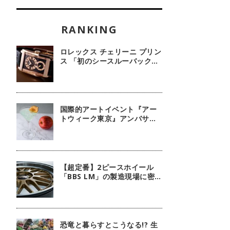
ロレックス チェリーニ プリン
ス 「初のシースルーバック・
100周年記念モデル」【今週
の逸本 Vol.239】
国際的アートイベント『アー
トウィーク東京』アンバサダ
ーに俳優 鈴木京香が就任／公
式アプリ 会期限定カクテル詳
細
【超定番】2ピースホイール
「BBS LM」の製造現場に密
着！
恐竜と暮らすとこうなる!? 生