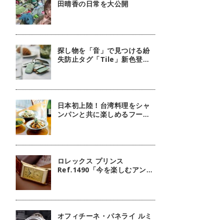
田晴香の日常を大公開
探し物を「音」で見つける紛
失防止タグ「Tile」新色登
場！
日本初上陸！台湾料理をシャ
ンパンと共に楽しめるフージ
ンツリー
ロレックス プリンス
Ref.1490「今を楽しむアンテ
ィーク」【今週の逸本
Vol.238】
オフィチーネ・パネライ ルミ