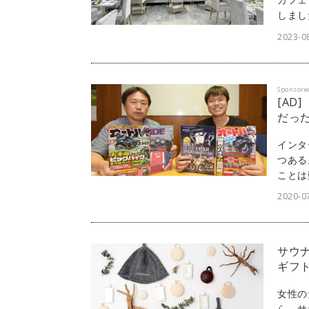
しまし
2023-08
Sponsore
[AD
だっ
インタ
つある
ことは
う。リ
2020-07
「di
可能だ
式会社
サウナ
につい
ギフ
女性の
ら、サ