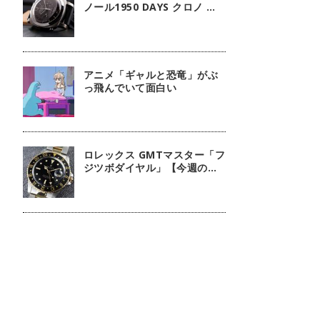
ノール1950 DAYS クロノ モ
ノプルサンテ GMT「欲しい機
能全部のせのルミノール」
【今週の逸本 Vol.236】
アニメ「ギャルと恐竜」がぶ
っ飛んでいて面白い
ロレックス GMTマスター「フ
ジツボダイヤル」【今週の逸
本 Vol.65】