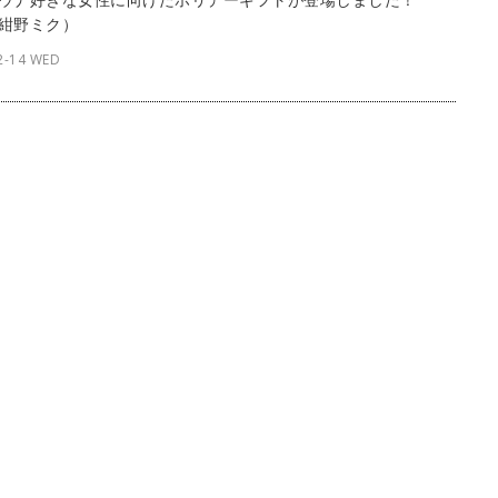
紺野ミク）
2-14 WED