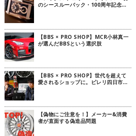
のシースルーバック・100周年記念モ
デル」【今週の逸本 Vol.239】
【BBS × PRO SHOP】MCR小林真一
が選んだBBSという選択肢
【BBS × PRO SHOP】世代を超えて
愛されるショップに。ピレリ四日市タ
イヤに注目！
【偽物にご注意を！】メーカー&消費
者が直面する偽造品問題