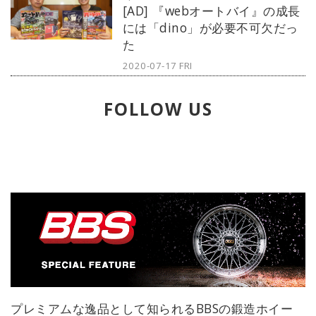
[AD] 『webオートバイ』の成長
の感性を刺激する1本をセレクト。今
には「dino」が必要不可欠だっ
回は世界最高峰のブランドであるパ
た
テック・フィリップから、アニュア
ルカレンダー搭載のクロノグラフを
2020-07-17 FRI
ご紹介。
FOLLOW US
プレミアムな逸品として知られるBBSの鍛造ホイー