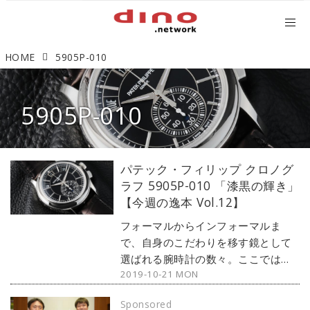
HOME
5905P-010
5905P-010
パテック・フィリップ クロノグ
ラフ 5905P-010 「漆黒の輝き」
【今週の逸本 Vol.12】
フォーマルからインフォーマルま
で、自身のこだわりを移す鏡として
選ばれる腕時計の数々。ここではブ
2019-10-21 MON
ランド腕時計専門店・MOON
PHASE（ムーンフェイズ）が最新モ
Sponsored
デルからアンティークまで、見る者