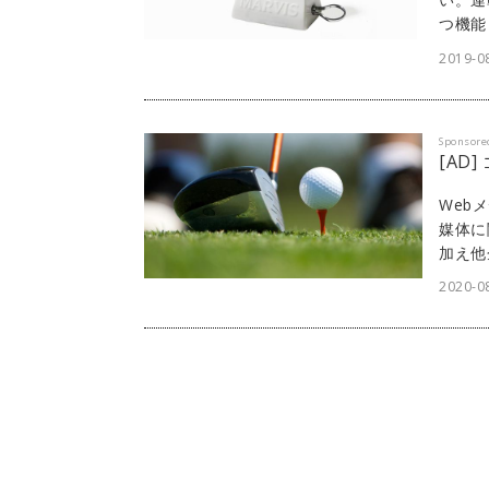
つ機能
に日々
2019-0
は、イ
ービス
Sponsore
[AD
Web
媒体に
加え他
ェスト
2020-08
「di
Web