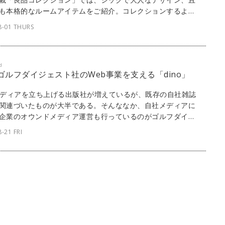
も本格的なルームアイテムをご紹介。コレクションするよう
の生活を充実させてみてはどうだろうか。今回紹介するの
8-01 THURS
タリア国民に愛されているデンタルブランド「MARVIS（マ
）」。長年イタリア国民に愛され続けている魅力とは。
d
] ゴルフダイジェスト社のWeb事業を支える「dino」
メディアを立ち上げる出版社が増えているが、既存の自社雑誌
関連づいたものが大半である。そんななか、自社メディアに
企業のオウンドメディア運営も行っているのがゴルフダイジ
社だ。そんな同社のメディア事業の多くにリボルバーの
-21 FRI
no」が採用されている。ここからは、同社が運営する3つの
メディアの背景と展望について話を聞いた。