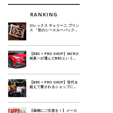
ロレックス チェリーニ プリン
ス 「初のシースルーバック・
100周年記念モデル」【今週
の逸本 Vol.239】
【BBS × PRO SHOP】MCR小
林真一が選んだBBSという選
択肢
【BBS × PRO SHOP】世代を
超えて愛されるショップに。
ピレリ四日市タイヤに注目！
【偽物にご注意を！】メーカ