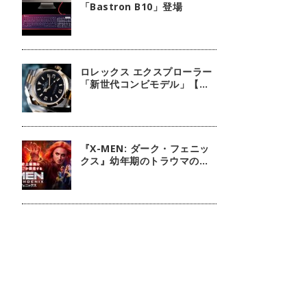
「Bastron B10」登場
ロレックス エクスプローラー
「新世代コンビモデル」【今
週の逸本 Vol.140】
『X-MEN: ダーク・フェニッ
クス』幼年期のトラウマの扱
いには注意しましょう