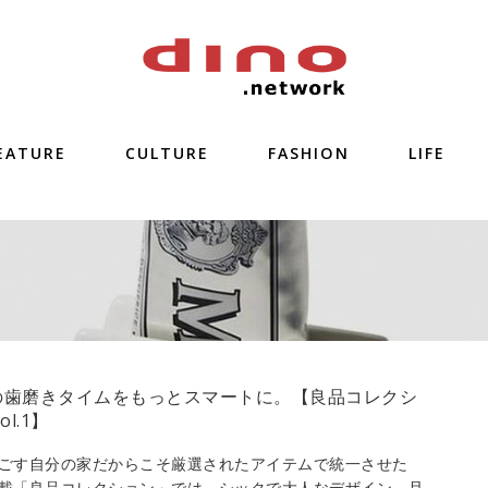
EATURE
CULTURE
FASHION
LIFE
の歯磨きタイムをもっとスマートに。【良品コレクシ
ol.1】
ごす自分の家だからこそ厳選されたアイテムで統一させた
載「良品コレクション」では、シックで大人なデザイン、且