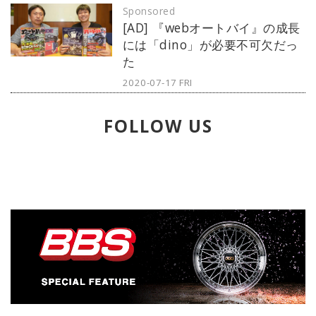
Sponsored
全国を対象にキャンペーンを展開。
[AD] 『webオートバイ』の成長
その第一弾として、『TYPICA』のコ
には「dino」が必要不可欠だっ
ミュニティマネージャーが自家焙煎
た
コーヒー事業者（以下ロースター）
を訪問して推薦するガイドサービス
2020-07-17 FRI
『TYPICA GUIDE（ティピカガイ
ド）』を発表する。
FOLLOW US