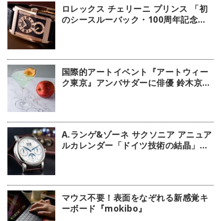
ロレックス チェリーニ プリンス 「初
のシースルーバック・100周年記念モ
デル」【今週の逸本 Vol.239】
国際的アートイベント『アートウィー
ク東京』アンバサダーに俳優 鈴木京香
が就任／公式アプリ 会期限定カクテル
詳細
A.ランゲ&ゾーネ サクソニア アニュア
ルカレンダー「ドイツ技術の結晶」
【今週の逸本 Vol.63】
マウス不要！表面をなぞれる新感覚キ
ーボード『mokibo』