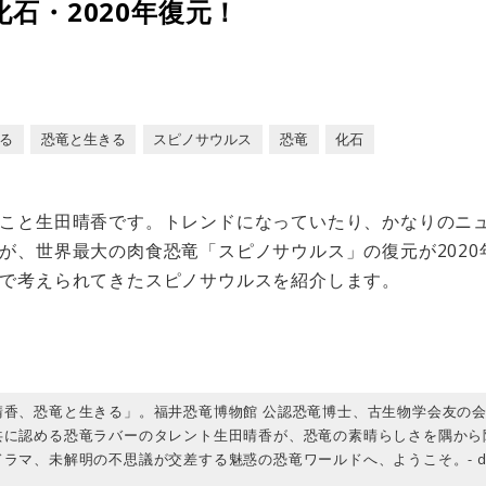
石・2020年復元！
る
恐竜と生きる
スピノサウルス
恐竜
化石
こと生田晴香です。トレンドになっていたり、かなりのニ
が、世界最大の肉食恐竜「スピノサウルス」の復元が202
で考えられてきたスピノサウルスを紹介します。
晴香、恐竜と生きる」。福井恐竜博物館 公認恐竜博士、古生物学会友の
共に認める恐竜ラバーのタレント生田晴香が、恐竜の素晴らしさを隅から
ラマ、未解明の不思議が交差する魅惑の恐竜ワールドへ、ようこそ。- dino