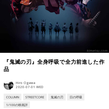
kimetsu.com
『鬼滅の刃』全身呼吸で全力前進した作
品
Hiro Ogawa
2020-07-01 WED
COLUMN
STREETCORE
鬼滅の刃
日の呼吸
1/100の映画評