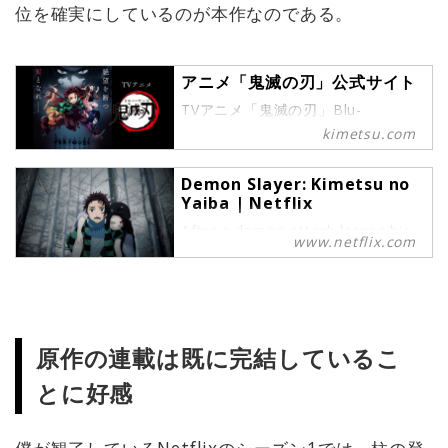
位を確実にしているのが本作なのである。
アニメ「鬼滅の刃」公式サイト
TVアニメ「鬼滅の刃」Blu-
ray&DVDシリーズ発売中。劇場版
kimetsu.com
「鬼滅の刃」無限列車篇 2020年
10月16日(金)公開
Demon Slayer: Kimetsu no
Yaiba | Netflix
After a demon attack leaves his
www.netflix.com
family slain and his sister cursed,
Tanjiro embarks upon a perilous
journey to find a cure and
avenge those he's lost.
原作の連載は既に完結しているこ
とに好感
僕が観了しているNetflixのシーズン1では、柱の登