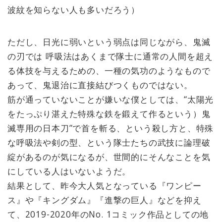
波紋を知らない人も多いだろう）
ただし、日光に弱いという弱点は同じながら、鬼滅
の刃では 呼吸法はあくまで隊士に通常の人間を超え
る体技を与えるための、一種の気功のようなもので
あって、鬼退治に直接結びつくものではない。
筋が通っていないことが嫌いな僕としては、“太陽光
をたっぷり湛えた特殊な鉄を鍛えて作るという）鬼
滅専用の日本刀”で首を斬る、という殺し方と、特殊
な呼吸法や剣の型、という隊士たちの武技に論理破
綻があるのが気になるが、世間的にそんなことを気
にしている人はいないようだ。
結果として、昨今大人気となっている『ワンピー
ス』や『キングダム』『進撃の巨人』などを抑え
て、2019-2020年のNo. 1コミック作品としての地