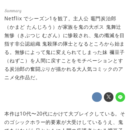
Netflix でシーズン1を観了。主人公 竈門炭治郎
（かまど たんじろう）が家族を鬼の大ボス 鬼舞辻
無惨（きぶつじ むざん）に惨殺され、鬼の殲滅を目
指す非公認組織 鬼殺隊の隊士となるところから始ま
る。無惨によって鬼に変えられてしまった妹 禰豆子
（ねずこ）を人間に戻すことをモチベーションとす
る炭治郎の奮闘ぶりが描かれる大人気コミックのア
ニメ化作品だ。
本作は10代〜20代にかけて大ブレイクしている。そ
のゴシックホラー的要素が大受けしているうえ、鬼