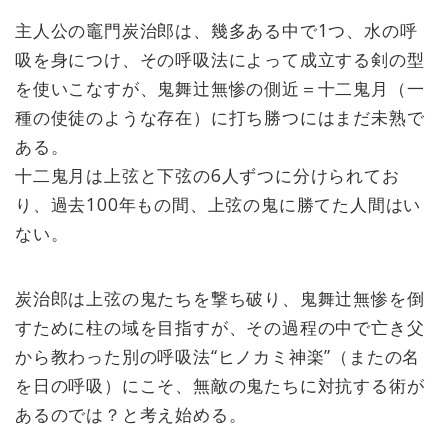
主人公の竈門炭治郎は、幾多ある中で1つ、水の呼
吸を身につけ、その呼吸法によって成立する剣の型
を使いこなすが、鬼舞辻無惨の側近＝十二鬼月（一
種の使徒のような存在）に打ち勝つにはまだ未熟で
ある。
十二鬼月は上弦と下弦の6人ずつに分けられてお
り、過去100年もの間、上弦の鬼に勝てた人間はい
ない。
炭治郎は上弦の鬼たちを撃ち破り、鬼舞辻無惨を倒
すために柱の域を目指すが、その過程の中で亡き父
から教わった別の呼吸法“ヒノカミ神楽”（またの名
を日の呼吸）にこそ、無敵の鬼たちに対抗する術が
あるのでは？と考え始める。