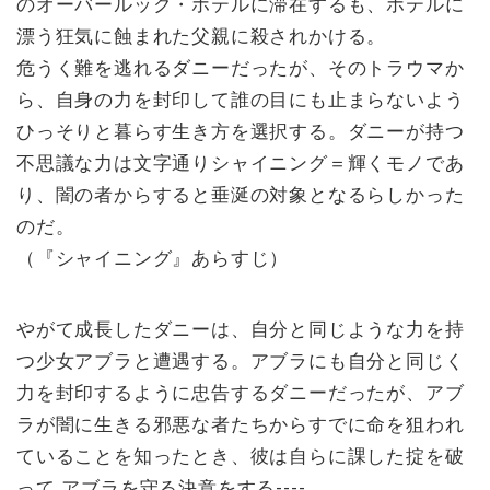
のオーバールック・ホテルに滞在するも、ホテルに
漂う狂気に蝕まれた父親に殺されかける。
危うく難を逃れるダニーだったが、そのトラウマか
ら、自身の力を封印して誰の目にも止まらないよう
ひっそりと暮らす生き方を選択する。ダニーが持つ
不思議な力は文字通りシャイニング＝輝くモノであ
り、闇の者からすると垂涎の対象となるらしかった
のだ。
（『シャイニング』あらすじ）
やがて成長したダニーは、自分と同じような力を持
つ少女アブラと遭遇する。アブラにも自分と同じく
力を封印するように忠告するダニーだったが、アブ
ラが闇に生きる邪悪な者たちからすでに命を狙われ
ていることを知ったとき、彼は自らに課した掟を破
って アブラを守る決意をする----。