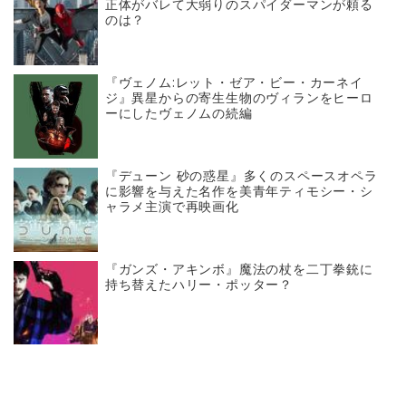
正体がバレて大弱りのスパイダーマンが頼る
のは？
『ヴェノム:レット・ゼア・ビー・カーネイ
ジ』異星からの寄生生物のヴィランをヒーロ
ーにしたヴェノムの続編
『デューン 砂の惑星』多くのスペースオペラ
に影響を与えた名作を美青年ティモシー・シ
ャラメ主演で再映画化
『ガンズ・アキンボ』魔法の杖を二丁拳銃に
持ち替えたハリー・ポッター？