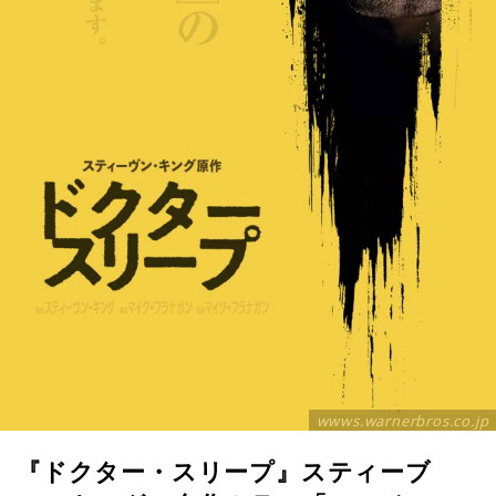
wwws.warnerbros.co.jp
『ドクター・スリープ』スティーブ