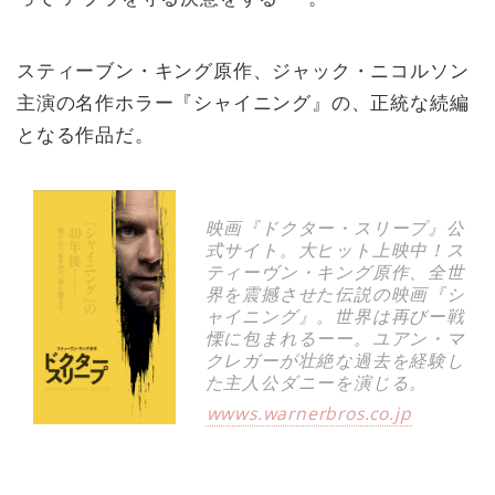
スティーブン・キング原作、ジャック・ニコルソン
主演の名作ホラー『シャイニング』の、正統な続編
となる作品だ。
映画『ドクター・スリープ』公
式サイト。大ヒット上映中！ス
ティーヴン・キング原作、全世
界を震撼させた伝説の映画『シ
ャイニング』。世界は再びー戦
慄に包まれるーー。ユアン・マ
クレガーが壮絶な過去を経験し
た主人公ダニーを演じる。
wwws.warnerbros.co.jp