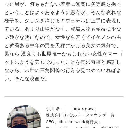
った男が、何ももたない若者に無闇に劣等感を抱く
ということはよくあるように思うが、そんな哀れな
様子を、ジョンを演じるキウェテルは上手に表現し
ている。あまり山場がなく、登場人物も極端に少な
い静かな映画なので、女性なら若くてイケメンの男
と教養ある中年の男を天秤にかける美女の気分で、
男なら 運良くも世界唯一かもしれない女性がマーゴ
ットのような美女であったことを真の奇跡と感謝し
ながら、末世の三角関係の行方を見つめていればよ
い、そんな映画だ。
小川 浩 ｜ hiro ogawa
株式会社リボルバー ファウンダー兼
CEO。dino.network発行人。