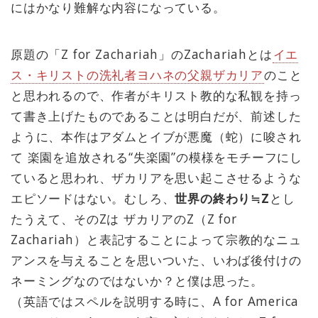
にはかなり難解な内容になっている。
原題の「Z for Zachariah」のZachariahとは
イエ
ス・キリストの洗礼者ヨハネの父親ザカリア
のこと
と思われるので、作者がキリスト教的な私観を持っ
て書き上げたものであることは明白だが、前述した
ように、本作はアダムとイブが悪魔（蛇）に唆され
て 楽園を追放される“失楽園”の模様をモチーフにし
ていると思われ、ザカリアを思い起こさせるような
エピソードはない。むしろ、
世界の終わり≒Z
とし
たうえて、そのZは ザカリアのZ（Z for
Zachariah）と表記することによって宗教的なニュ
アンスを与えることを思いついた、いわば後付けの
ネーミングなのではないか？と僕は思った。
（英語ではスペルを説明する時に、A for America