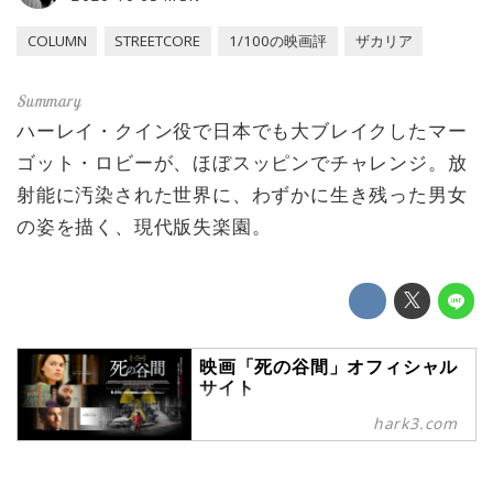
COLUMN
STREETCORE
1/100の映画評
ザカリア
ハーレイ・クイン役で日本でも大ブレイクしたマー
ゴット・ロビーが、ほぼスッピンでチャレンジ。放
射能に汚染された世界に、わずかに生き残った男女
の姿を描く、現代版失楽園。
映画「死の谷間」オフィシャル
サイト
核汚染の末に生き残った１人の女と
hark3.com
２人の男ーー脆く崩れやすい人間の
心理を描く緊迫のSFサスペンス！