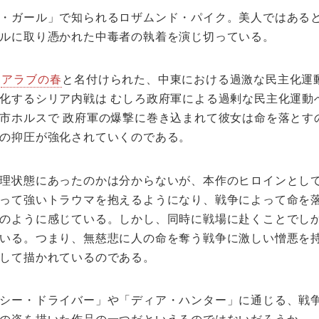
・ガール」で知られるロザムンド・パイク。美人ではある
ルに取り憑かれた中毒者の執着を演じ切っている。
、
アラブの春
と名付けられた、中東における過激な民主化運
化するシリア内戦は むしろ政府軍による過剰な民主化運動
市ホルスで 政府軍の爆撃に巻き込まれて彼女は命を落とす
の抑圧が強化されていくのである。
理状態にあったのかは分からないが、本作のヒロインとし
って強いトラウマを抱えるようになり、戦争によって命を
のように感じている。しかし、同時に戦場に赴くことでし
いる。つまり、無慈悲に人の命を奪う戦争に激しい憎悪を
して描かれているのである。
シー・ドライバー」や「ディア・ハンター」に通じる、戦