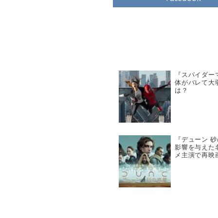
『スパイダー
体がバレて大
は？
『デューン 
影響を与えた
メ主演で再映