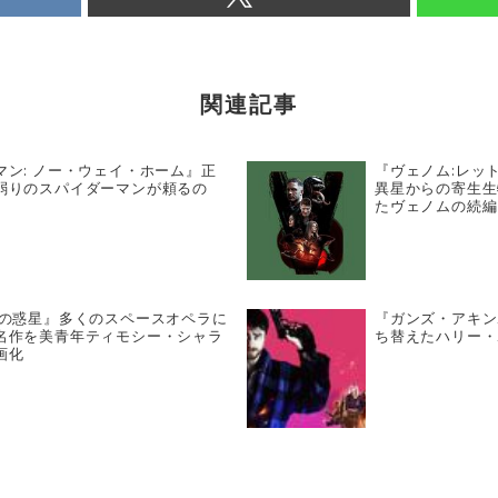
関連記事
マン: ノー・ウェイ・ホーム』正
『ヴェノム:レッ
弱りのスパイダーマンが頼るの
異星からの寄生生
たヴェノムの続編
砂の惑星』多くのスペースオペラに
『ガンズ・アキン
名作を美青年ティモシー・シャラ
ち替えたハリー・
画化