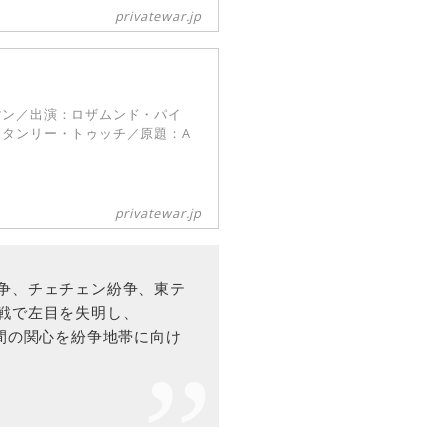
privatewar.jp
マン／出演：ロザムンド・パイ
タンリー・トゥッチ／原題：A
privatewar.jp
争、チェチェン紛争、東テ
戦で左目を失明し、
間の関心を紛争地帯に向け