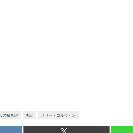
100の映画評
実話
メリー・コルヴィン