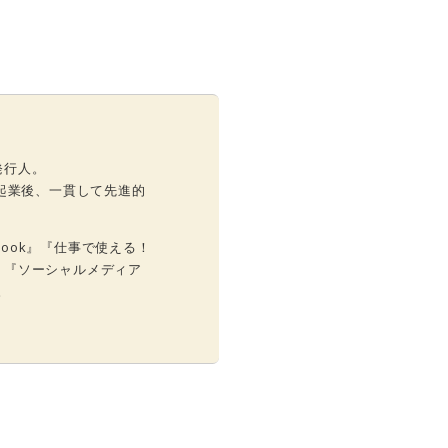
k発行人。
起業後、一貫して先進的
Book』『仕事で使える！
グ』『ソーシャルメディア
。