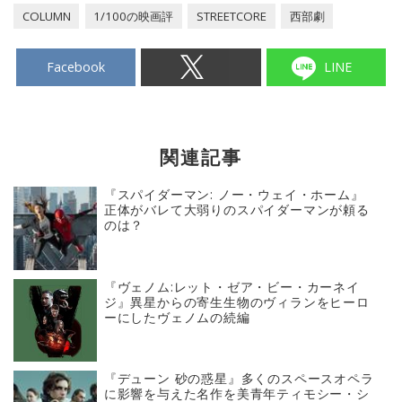
COLUMN
1/100の映画評
STREETCORE
西部劇
Facebook
LINE
関連記事
『スパイダーマン: ノー・ウェイ・ホーム』
正体がバレて大弱りのスパイダーマンが頼る
のは？
『ヴェノム:レット・ゼア・ビー・カーネイ
ジ』異星からの寄生生物のヴィランをヒーロ
ーにしたヴェノムの続編
『デューン 砂の惑星』多くのスペースオペラ
に影響を与えた名作を美青年ティモシー・シ