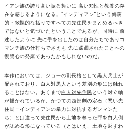
イアン族の誇り高い振る舞いに 高い知性と教養の存
在を感じるようになる。“インディアン”という侮蔑
的・敵愾的な括りですべての先住民をまとめるべき
ではないと気づいたということであるが、同時に 前
述したように 先に手を出したのは自分たちでありコ
マンチ族の仕打ちでさえも 先に蹂躙されたことへの
復讐心の発露であったかもしれないのだ。
本作においては、ジョーの副長格として黒人兵士が
配されており、白人対黒人という差別の形には触れ
ることはない。あくまで
白人対先住民
という対立軸
が描かれているが、かつての西部劇の定石（悪い先
住民＝インディアンの暴力に対抗するガンマンた
ち）とは違って先住民から土地を奪った罪を白人側
が認める形になっている（とはいえ、土地を返すわ