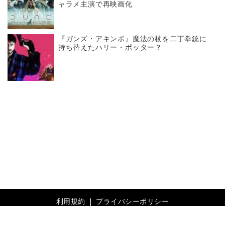
ャラメ主演で再映画化
『ガンズ・アキンボ』魔法の杖を二丁拳銃に
持ち替えたハリー・ポッター？
利用規約
プライバシーポリシー
© 2019- Revolver, Inc. All rights reserved.
Built on
the dino platform
.