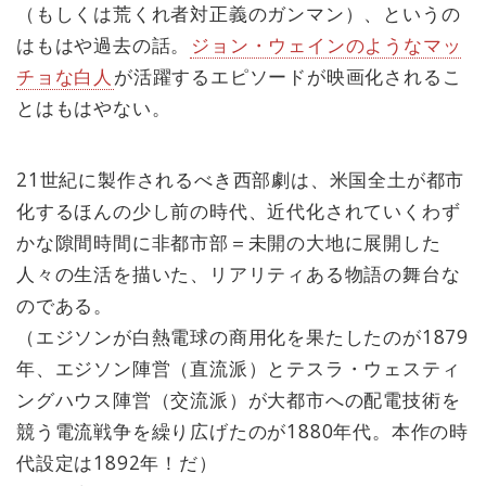
（もしくは荒くれ者対正義のガンマン）、というの
はもはや過去の話。
ジョン・ウェインのようなマッ
チョな白人
が活躍するエピソードが映画化されるこ
とはもはやない。
21世紀に製作されるべき西部劇は、米国全土が都市
化するほんの少し前の時代、近代化されていくわず
かな隙間時間に非都市部＝未開の大地に展開した
人々の生活を描いた、リアリティある物語の舞台な
のである。
（エジソンが白熱電球の商用化を果たしたのが1879
年、エジソン陣営（直流派）とテスラ・ウェスティ
ングハウス陣営（交流派）が大都市への配電技術を
競う電流戦争を繰り広げたのが1880年代。本作の時
代設定は1892年！だ）