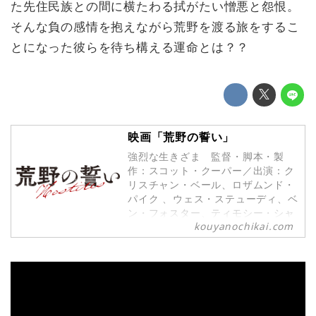
た先住民族との間に横たわる拭がたい憎悪と怨恨。
そんな負の感情を抱えながら荒野を渡る旅をするこ
とになった彼らを待ち構える運命とは？？
映画「荒野の誓い」
強烈な生きざま 監督・脚本・製
作：スコット・クーパー／出演：ク
リスチャン・ベール、ロザムンド・
パイク 、ウェス・ステューディ、ベ
ン・フォスター、ティモシー・シャ
kouyanochikai.com
ラメ／原題：HOSTILES