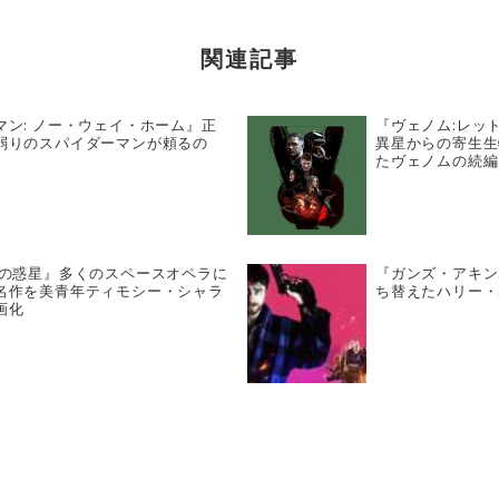
関連記事
マン: ノー・ウェイ・ホーム』正
『ヴェノム:レッ
弱りのスパイダーマンが頼るの
異星からの寄生生
たヴェノムの続編
砂の惑星』多くのスペースオペラに
『ガンズ・アキン
名作を美青年ティモシー・シャラ
ち替えたハリー・
画化