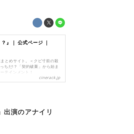
？』｜ 公式ページ ｜
報まとめサイト。＜クビ寸前の殺
どっちだ!？「契約破棄」から始ま
ターテインメント！
cinerack.jp
」出演のアナイリ