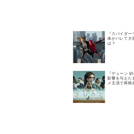
『スパイダー
体がバレて大
は？
『デューン 
影響を与えた
メ主演で再映