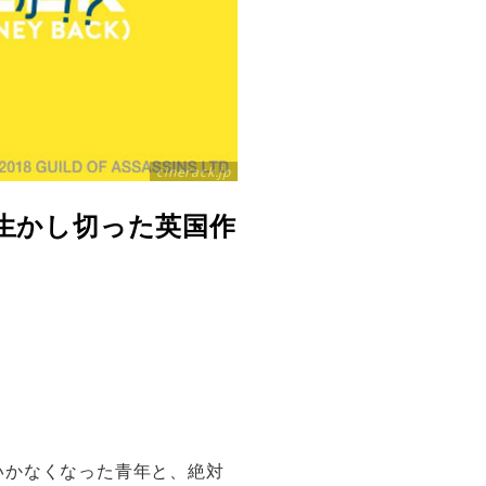
cinerack.jp
生かし切った英国作
いかなくなった青年と、絶対