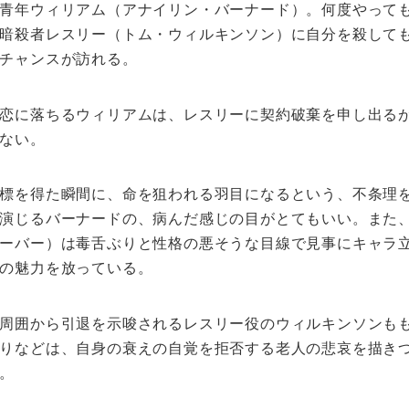
青年ウィリアム（アナイリン・バーナード）。何度やって
暗殺者レスリー（トム・ウィルキンソン）に自分を殺して
チャンスが訪れる。
恋に落ちるウィリアムは、レスリーに契約破棄を申し出る
ない。
標を得た瞬間に、命を狙われる羽目になるという、不条理
演じるバーナードの、病んだ感じの目がとてもいい。また
ーバー）は毒舌ぶりと性格の悪そうな目線で見事にキャラ
の魅力を放っている。
周囲から引退を示唆されるレスリー役のウィルキンソンも
りなどは、自身の衰えの自覚を拒否する老人の悲哀を描き
。