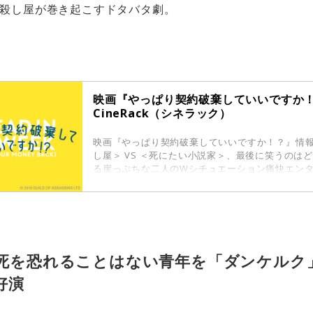
殺し屋が巻き起こすドタバタ劇。
映画『やっぱり契約破棄していいですか！
CineRack（シネラック）
映画『やっぱり契約破棄していいですか！？』情
し屋＞ VS ＜死にたい小説家＞、最後に笑うのは
る崖っぷちな二人のWシチュエーション痛快エン
死を恐れることはない青年を「ダンケルク
好演