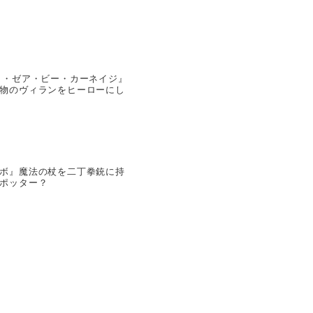
ト・ゼア・ビー・カーネイジ』
物のヴィランをヒーローにし
ボ』魔法の杖を二丁拳銃に持
ポッター？