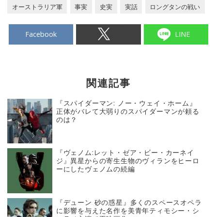
オーストラリア軍
事実
史実
実話
ロングタンの戦い
Facebook
LINE
関連記事
『スパイダーマン: ノー・ウェイ・ホーム』
正体がバレて大弱りのスパイダーマンが頼る
のは？
『ヴェノム:レット・ゼア・ビー・カーネイ
ジ』異星からの寄生生物のヴィランをヒーロ
ーにしたヴェノムの続編
『デューン 砂の惑星』多くのスペースオペラ
に影響を与えた名作を美青年ティモシー・シ