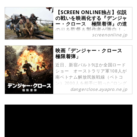
【SCREEN ONLINE独占】伝説
の戦いを映画化する『デンジャ
ー・クロース 極限着弾』の道
のりを監督＆製作者が激白！ -
screenonline.jp
SCREEN ONLINE（スクリーン
オンライン）
伝説の「ロングタンの戦い」を映画
映画「デンジャー・クロース
極限着弾」
化する『デンジャー・クロース 極限
着弾』（2020年4月17日公開）。わ
近日、新宿バルト9ほか全国ロード
ずか4時間の戦いを描く本格戦争映
ショー オーストラリア軍108人が
画から、監督＆プロデューサーの映
南ベトナム解放民族戦線（ベトコ
画化への道のりの激白。キャスト＆
ン）2000人を相手に戦った“ロング
スタッフのオフショット含むメイキ
タンの戦い”を壮絶に描く、史実を基
dangerclose.ayapro.ne.jp
ング画像を独占掲載！
にした本格戦争映画、日本上陸！