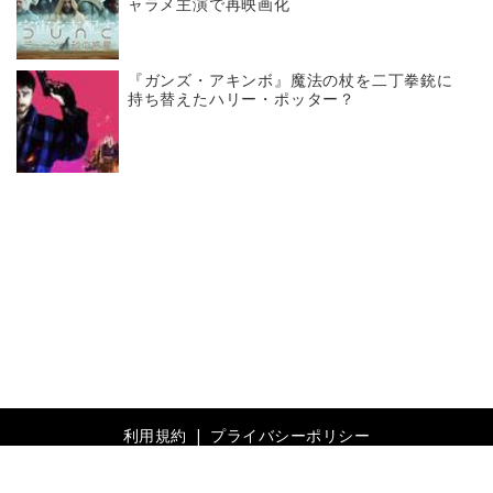
ャラメ主演で再映画化
『ガンズ・アキンボ』魔法の杖を二丁拳銃に
持ち替えたハリー・ポッター？
利用規約
プライバシーポリシー
© 2019- Revolver, Inc. All rights reserved.
Built on
the dino platform
.