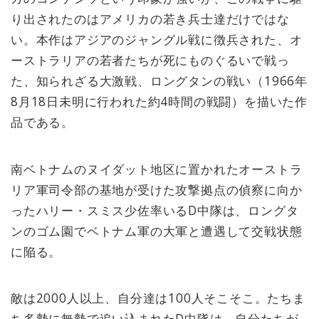
り出されたのはアメリカの若き兵士達だけではな
い。本作はアジアのジャングル戦に徴兵された、オ
ーストラリアの若者たちが死にものぐるいで戦っ
た、知られざる大激戦、ロングタンの戦い（1966年
8月18日未明に行われた約4時間の戦闘）を描いた作
品である。
南ベトナムのヌイダット地区に置かれたオーストラ
リア軍司令部の基地が受けた攻撃拠点の偵察に向か
ったハリー・スミス少佐率いるD中隊は、ロングタ
ンのゴム園でベトナム軍の大軍と遭遇して交戦状態
に陥る。
敵は2000人以上、自分達は100人そこそこ。たちま
ち多勢に無勢で追い込まれたD中隊は、自分たちが