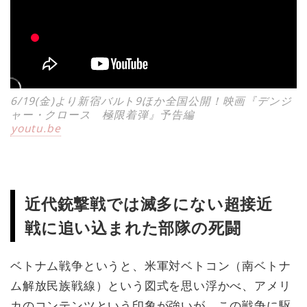
6/19(金)より新宿バルト9ほか全国公開！映画『デンジ
ャー・クロース 極限着弾』予告編
youtu.be
近代銃撃戦では滅多にない超接近
戦に追い込まれた部隊の死闘
ベトナム戦争というと、米軍対ベトコン（南ベトナ
ム解放民族戦線）という図式を思い浮かべ、アメリ
カのコンテンツという印象が強いが、この戦争に駆