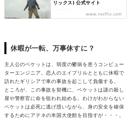
リックス) 公式サイト
休暇で訪れたギリシャで、悲劇的な
www.netflix.com
事故に遭ったアメリカ人旅行者。危
険な政治的陰謀に巻き込まれ、命を
狙われる身となった彼が、決死の逃
走劇を繰り広げる。
休暇が一転、万事休すに？
主人公のベケットは、弱度の鬱病を患うコンピュー
ターエンジニア。恋人のエイプリルとともに休暇で
訪れたギリシアで車の事故を起こして負傷する。
ところが、この事故を契機に、ベケットは謎の殺し
屋や警察官に命を狙われ始める。わけがわからない
ベケットは必死に逃げ惑いながら、身の安全を確保
するためにアテネの米国大使館を目指すが・・・。