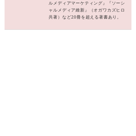
ルメディアマーケティング』『ソーシ
ャルメディア維新』（オガワカズヒロ
共著）など20冊を超える著書あり。