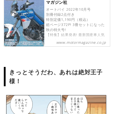
マガジン社
オートバイ 2022年10月号
別冊付録2点付き
特別定価1,190円（税込）
総ページ372P! 3冊セットになった
秋の特大号!
【特集】結果発表! 最新国産車人気
ランキングTOP10「JAPAN BIKE
www.motormagazine.co.jp
OF THE YEAR 2022」
【別冊付録①】最新版『国産車総図
鑑2022-2023』
【別冊付録②】『RIDE』特集「外国
車という選択はどうだ?」
きっとそうだわ、あれは絶対王子
試し読み
【WORLD TOP NEWS】
様！
～量産間近!? 電動＆ハイブリットが
鈴鹿を快走！
・KAWASAKI EV PROTO...