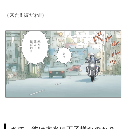
（来た‼︎ 彼だわ‼︎）