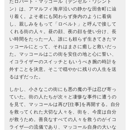
たロバート・マッコール（デンゼル・ワシント
ン）は、アマルフィ海岸沿いの静かな田舎町に辿
り着く。よそ者にも関わらず身内のように看病
し、親しみをもって「ロベルト」と呼んで接して
くれる街の人々。昼の顔、夜の顔を使い分け、長
い時間をたった一人、誰にも頼らず生きてきたマ
ッコールにとって、それはまさに癒しと救いだっ
た。マッコールはこの街を安住の地と心に誓い、
イコライザーのスイッチともいうべき腕の時計を
外すことを決意。そこで穏やかに残りの人生を送
るはずだった。
しかし、小さなこの街にも悪の魔の手は忍び寄っ
ていた。街の人たちが次々と凄惨な事件に遭うの
を見て、マッコールは再び[仕事]を再開する。自分
を救ってくれた大切な人々を、街を、今度は自分
が救うため。善良なすべての人々を救うのがイコ
ライザ―の流儀であり、マッコール自身の大いな