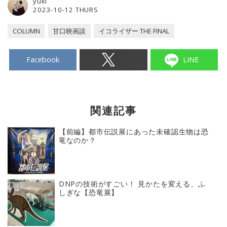
yuki
2023-10-12 THURS
COLUMN
甘口映画談
イコライザー THE FINAL
Facebook
LINE
関連記事
【前編】都市伝説展にあった未確認生物は恐
竜なのか？
DNPの技術がすごい！ 見かたを変える、ふ
しぎな【恐竜展】