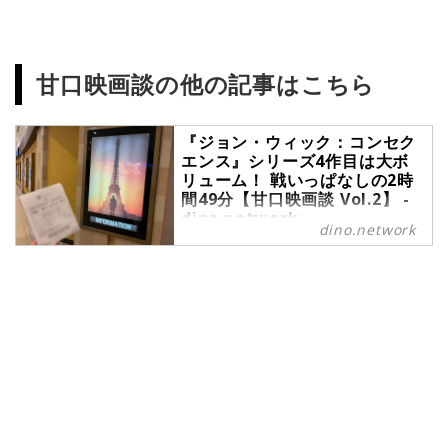
甘口映画談の他の記事はこちら
『ジョン・ウィック：コンセク
エンス』シリーズ4作目は大ボ
リューム！ 戦いっぱなしの2時
間49分【甘口映画談 Vol.2】 -
dino.network
dino.network
次に観たい映画から実際に観た映画
まで、20代女子のカジュアルな感想
を綴る「甘口映画談」。今回の映画
は『ジョン・ウィック：コンセクエ
ンス』です。話題の『ジョン・ウィ
ック』シリーズ4作目を、ネタバレ
なしでゆる〜く語ります。