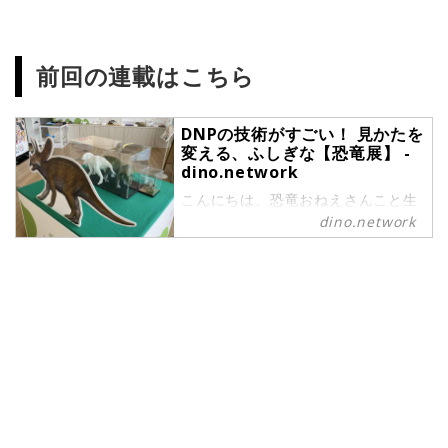
前回の連載はこちら
DNPの技術がすごい！ 見かたを
変える、ふしぎな【恐竜展】 -
dino.network
こんにちは、恐竜おねえさんこと生
田晴香です。都内大学が多いランキ
dino.network
ング上位の「市ヶ谷」で恐竜イベン
トが行われているとのことで行って
きました。都会のビルや学校に囲ま
れた中で開催されている恐竜展とは
どんな恐竜展なのか。カフェでは恐
竜メニューがあるとのことで、チェ
ックしていきます。