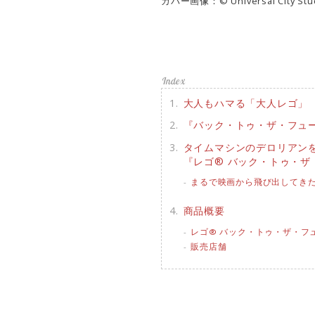
カバー画像：© Universal City Studios
大人もハマる「大人レゴ」
『バック・トゥ・ザ・フュ
タイムマシンのデロリアン
『レゴ® バック・トゥ・ザ・
まるで映画から飛び出してき
商品概要
レゴ® バック・トゥ・ザ・フュ
販売店舗