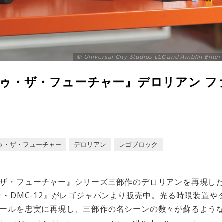
© Universal City Studios LLC and Amblin Entert
トゥ・ザ・フューチャー』デロリアン 
ゥ・ザ・フューチャー
デロリアン
レゴブロック
ザ・フューチャー』シリーズ三部作のデロリアンを再現した
ン・DMC-12』がレゴジャパンより販売中。光る時限装置
ールを忠実に再現し、三部作の名シーンの数々が蘇るよう