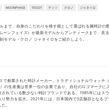
MOONPHASE
TISSOT
ティソ
クロノ
ジャネイロ
ルまで、自身のこだわりを移す鏡として選ばれる腕時計の
SE（ムーンフェイズ）が最新モデルからアンティークまで、見
刻モデル・クロノ ジャネイロをご紹介しよう。
スイスで創業された時計メーカー。トラディショナルウォッチ（
計）の生産量は世界一位の企業であり、自社のロゴマークに
許されている数少ない時計ブランドである。1985年にはス
入り勢力を拡大。2021年には、日本国内で3店舗目となるブ
した。