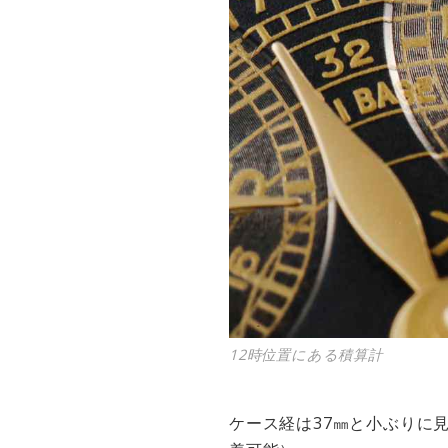
12時位置にある積算計
ケース経は37㎜と小ぶりに