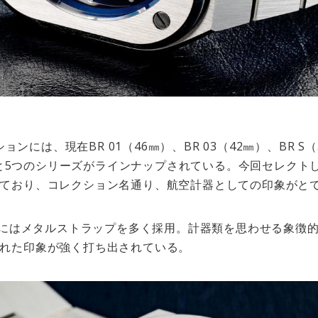
ションには、現在BR 01（46㎜）、BR 03（42㎜）、BR S（
、BR 05と5つのシリーズがラインナップされている。今回セレクト
ており、コレクション名通り、航空計器としての印象がと
ーズにはメタルストラップを多く採用。計器類を思わせる象徴
れた印象が強く打ち出されている。