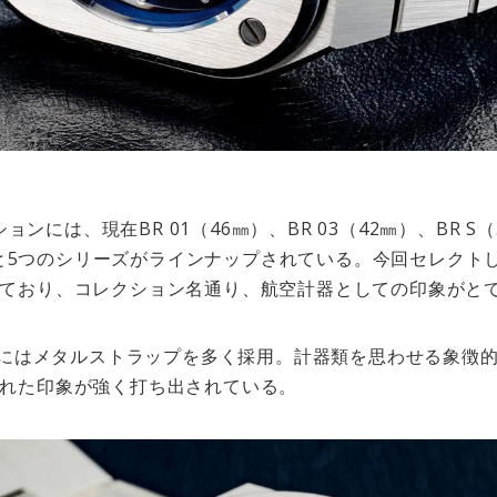
ションには、現在BR 01（46㎜）、BR 03（42㎜）、BR S（
、BR 05と5つのシリーズがラインナップされている。今回セレクト
ており、コレクション名通り、航空計器としての印象がと
ーズにはメタルストラップを多く採用。計器類を思わせる象徴
れた印象が強く打ち出されている。