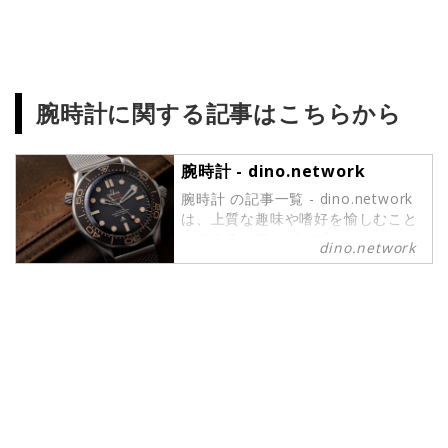
腕時計に関する記事はこちらから
腕時計 - dino.network
腕時計 の記事一覧 - dino.network
は、上質な趣味や嗜好を愉しむこと
ができるパワーピープルのために、
dino.network
2019年8月1日に創刊されたライフ
スタイルWebマガジンです。現代の
社会では、日々生まれる新しいテク
ノロジーやカルチャーによって価値
観が多様化しています。そんな多様
性に即したさまざまな情報や可能性
にキャッチアップし続けたいという
マインドを持つ皆さまのために、誕
生したWebマガジンがdino.network
です。