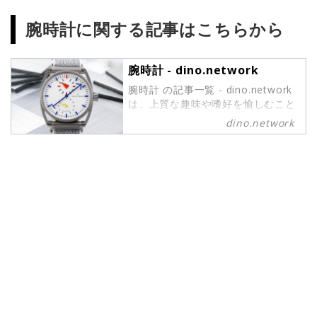
腕時計に関する記事はこちらから
腕時計 - dino.network
腕時計 の記事一覧 - dino.network
は、上質な趣味や嗜好を愉しむこと
ができるパワーピープルのために、
dino.network
2019年8月1日に創刊されたライフ
スタイルWebマガジンです。現代の
社会では、日々生まれる新しいテク
ノロジーやカルチャーによって価値
観が多様化しています。そんな多様
性に即したさまざまな情報や可能性
にキャッチアップし続けたいという
マインドを持つ皆さまのために、誕
生したWebマガジンがdino.network
です。