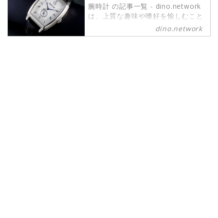
腕時計 の記事一覧 - dino.network
は、上質な趣味や嗜好を愉しむこと
ができるパワーピープルのために、
dino.network
2019年8月1日に創刊されたライフ
スタイルWebマガジンです。現代の
社会では、日々生まれる新しいテク
ノロジーやカルチャーによって価値
観が多様化しています。そんな多様
性に即したさまざまな情報や可能性
にキャッチアップし続けたいという
マインドを持つ皆さまのために、誕
生したWebマガジンがdino.network
です。