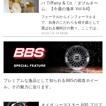
バ Tiffany & Co.「ダブルネー
の感性を刺激する1本をセレクト。今
ム」【今週の逸本 Vol.64】
回は、パテック・フィリップの名作
カラトラバから、アンティークの
フォーマルからインフォーマルま
Ref.3445をご紹介する。
で、自身のこだわりを移す鏡として
選ばれる腕時計の数々。ここではブ
2020-10-19 MON
ランド腕時計専門店・MOON
PHASE（ムーンフェイズ）が最新モ
デルからアンティークまで、見る者
の感性を刺激する1本をセレクト。今
回は、パテック・フィリップから、
ティファニーとダブルネームのカラ
トラバをご紹介する。
プレミアムな逸品として知られるBBSの鍛造ホイー
ル。その魅力に迫ります。
オメガ シーマスター 600 プロプ