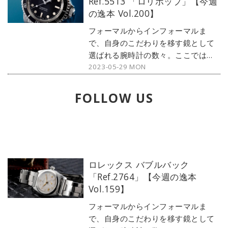
Ref.5513 「ロリポップ」【今週
の逸本 Vol.200】
フォーマルからインフォーマルま
で、自身のこだわりを移す鏡として
選ばれる腕時計の数々。ここではブ
2023-05-29 MON
ランド腕時計専門店・MOON
PHASE（ムーンフェイズ）が最新モ
デルからアンティークまで、見る者
FOLLOW US
の感性を刺激する1本をセレクト。今
回は、ロレックスのダイバーズウォ
ッチ・サブマリーナーから通称『ロ
リポップ』と呼ばれる1本をご紹介し
よう。
ロレックス バブルバック
「Ref.2764」【今週の逸本
Vol.159】
フォーマルからインフォーマルま
で、自身のこだわりを移す鏡として