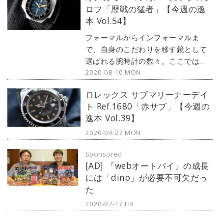
ロフ「歴戦の猛者」【今週の逸
本 Vol.54】
フォーマルからインフォーマルま
で、自身のこだわりを移す鏡として
選ばれる腕時計の数々。ここではブ
2020-08-10 MON
ランド腕時計専門店・MOON
PHASE（ムーンフェイズ）が最新モ
ロレックス サブマリーナーデイ
デルからアンティークまで、見る者
ト Ref.1680「赤サブ」【今週の
の感性を刺激する1本をセレクト。今
逸本 Vol.39】
回は、オメガのコレクションの中で
も特異なスタイルが目を引く、アン
2020-04-27 MON
ティークのプロプロフをご紹介しよ
Sponsored
う。
[AD] 『webオートバイ』の成長
には「dino」が必要不可欠だっ
た
2020-07-17 FRI