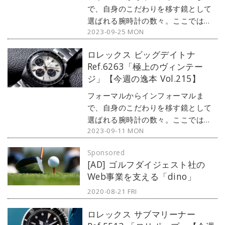
をご紹介しよう。
で、自身のこだわりを移す鏡として
選ばれる腕時計の数々。ここではブ
2023-09-25 MON
ランド腕時計専門店・MOON
PHASE（ムーンフェイズ）が最新モ
ロレックス ビッグデイトナ
デルからアンティークまで、見る者
Ref.6263「極上のヴィンテー
の感性を刺激する1本をセレクト。今
ジ」【今週の逸本 Vol.215】
回は、アンティークロレックスから
ブラックミラーダイヤルのバブルバ
フォーマルからインフォーマルま
ックをご紹介しよう。
で、自身のこだわりを移す鏡として
選ばれる腕時計の数々。ここではブ
2023-09-11 MON
ランド腕時計専門店・MOON
PHASE（ムーンフェイズ）が最新モ
Sponsored
デルからアンティークまで、見る者
[AD] ゴルフダイジェスト社の
の感性を刺激する1本をセレクト。今
Web事業を支える「dino」
回はロレックスのデイトナから、ミ
ントコンディションの『ビッグデイ
2020-08-21 FRI
トナ Ref.6263』をご紹介しよう。
ロレックス サブマリーナー