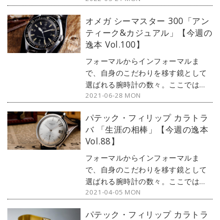
PHASE（ムーンフェイズ）が最新モ
オメガ シーマスター 300「アン
デルからアンティークまで、見る者
ティーク&カジュアル」【今週の
の感性を刺激する1本をセレクト。今
逸本 Vol.100】
回はロレックスから、歴史ある1本を
ご紹介しよう。
フォーマルからインフォーマルま
で、自身のこだわりを移す鏡として
選ばれる腕時計の数々。ここではブ
2021-06-28 MON
ランド腕時計専門店・MOON
PHASE（ムーンフェイズ）が最新モ
パテック・フィリップ カラトラ
デルからアンティークまで、見る者
バ 「生涯の相棒」【今週の逸本
の感性を刺激する1本をセレクト。今
Vol.88】
回はオメガから、アンティークのシ
ーマスター 300をご紹介しよう。
フォーマルからインフォーマルま
で、自身のこだわりを移す鏡として
選ばれる腕時計の数々。ここではブ
2021-04-05 MON
ランド腕時計専門店・MOON
PHASE（ムーンフェイズ）が最新モ
パテック・フィリップ カラトラ
デルからアンティークまで、見る者