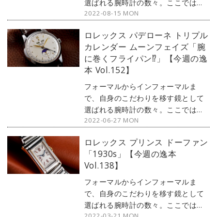
選ばれる腕時計の数々。ここではブ
2022-08-15 MON
ランド腕時計専門店・MOON
PHASE（ムーンフェイズ）が最新モ
ロレックス パデローネ トリプル
デルからアンティークまで、見る者
カレンダー ムーンフェイズ「腕
の感性を刺激する1本をセレクト。今
に巻くフライパン⁉︎」【今週の逸
回は、アンティークロレックスの代
本 Vol.152】
名詞的存在『バブルバック』から、
1941年前後のモデルをご紹介しよ
フォーマルからインフォーマルま
う。
で、自身のこだわりを移す鏡として
選ばれる腕時計の数々。ここではブ
2022-06-27 MON
ランド腕時計専門店・MOON
PHASE（ムーンフェイズ）が最新モ
ロレックス プリンス ドーファン
デルからアンティークまで、見る者
「1930s」【今週の逸本
の感性を刺激する1本をセレクト。今
Vol.138】
回はロレックスのアンティークウォ
ッチとして大変希少な
フォーマルからインフォーマルま
「Ref.8171」、通称パデローネをご
で、自身のこだわりを移す鏡として
紹介しよう。
選ばれる腕時計の数々。ここではブ
2022-03-21 MON
ランド腕時計専門店・MOON