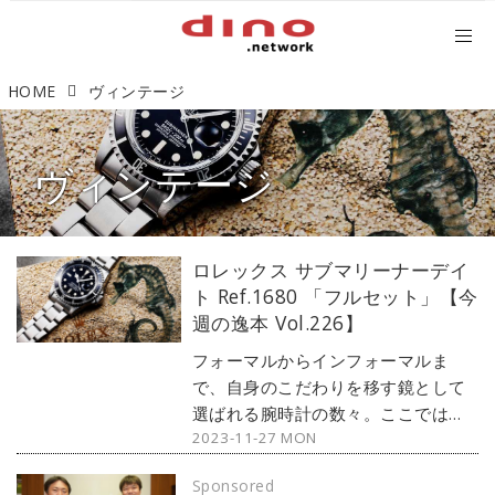
HOME
ヴィンテージ
ヴィンテージ
ロレックス サブマリーナーデイ
ト Ref.1680 「フルセット」【今
週の逸本 Vol.226】
フォーマルからインフォーマルま
で、自身のこだわりを移す鏡として
選ばれる腕時計の数々。ここではブ
2023-11-27 MON
ランド腕時計専門店・MOON
PHASE（ムーンフェイズ）が最新モ
Sponsored
デルからアンティークまで、見る者