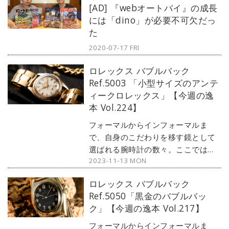
[AD] 『webオートバイ』の成長
の感性を刺激する1本をセレクト。今
には「dino」が必要不可欠だっ
回は、ロレックスのダイバーズウォ
た
ッチ・サブマリーナーから、1978年
に登場した『ロレックス サブマリー
2020-07-17 FRI
ナーデイト Ref.1680 』をご紹介し
ロレックス バブルバック
よう。
Ref.5003 「小型サイズのアンテ
ィークロレックス」【今週の逸
本 Vol.224】
フォーマルからインフォーマルま
で、自身のこだわりを移す鏡として
選ばれる腕時計の数々。ここではブ
2023-11-13 MON
ランド腕時計専門店・MOON
PHASE（ムーンフェイズ）が最新モ
ロレックス バブルバック
デルからアンティークまで、見る者
Ref.5050「黒金のバブルバッ
の感性を刺激する1本をセレクト。今
ク」【今週の逸本 Vol.217】
回は、アンティークロレックスの
「バブルバック」から『Ref.5003』
フォーマルからインフォーマルま